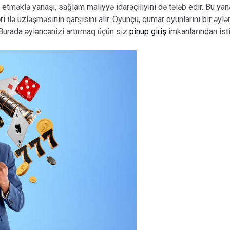
n etməklə yanaşı, sağlam maliyyə idarəçiliyini də tələb edir. Bu y
ilə üzləşməsinin qarşısını alır. Oyunçu, qumar oyunlarını bir əylən
Burada əyləncənizi artırmaq üçün siz
pinup giriş
imkanlarından isti