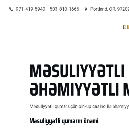
971-419-5940
503-810-1666
Portland, OR, 9720
MAIN
SERVICES
CONTACT
OUR PROJECTS
MƏSULIYYƏTLI 
ƏHƏMIYYƏTLI
Məsuliyyətli qumar üçün pin-up casino ilə əhəmiyy
Məsuliyyətli qumarın önəmi