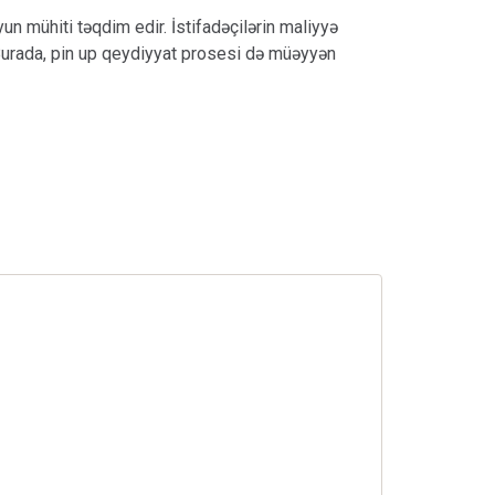
un mühiti təqdim edir. İstifadəçilərin maliyyə
r. Burada, pin up qeydiyyat prosesi də müəyyən