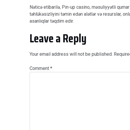
Nəticə etibarilə, Pin-up casino, məsuliyyətli qumar
təhlükəsizliyini təmin edən alətlər və resurslar, o
asanlıqlar təqdim edir.
Leave a Reply
Your email address will not be published.
Require
Comment
*