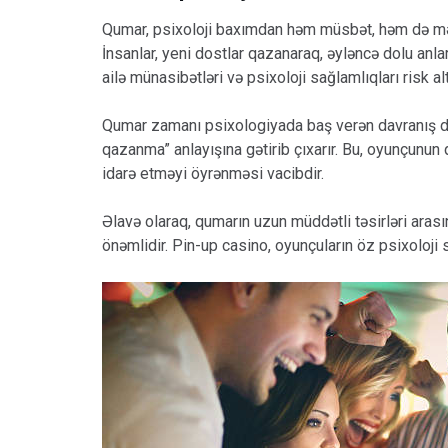
Qumar, psixoloji baxımdan həm müsbət, həm də mənfi
İnsanlar, yeni dostlar qazanaraq, əyləncə dolu anla
ailə münasibətləri və psixoloji sağlamlıqları risk altı
Qumar zamanı psixologiyada baş verən davranış dəyiş
qazanma” anlayışına gətirib çıxarır. Bu, oyunçunun 
idarə etməyi öyrənməsi vacibdir.
Əlavə olaraq, qumarın uzun müddətli təsirləri aras
önəmlidir. Pin-up casino, oyunçuların öz psixoloji