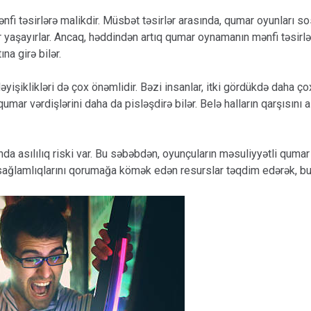
 təsirlərə malikdir. Müsbət təsirlər arasında, qumar oyunları sos
r yaşayırlar. Ancaq, həddindən artıq qumar oynamanın mənfi təsirləri
na girə bilər.
iklikləri də çox önəmlidir. Bəzi insanlar, itki gördükdə daha çox o
qumar vərdişlərini daha da pisləşdirə bilər. Belə halların qarşısın
ında asılılıq riski var. Bu səbəbdən, oyunçuların məsuliyyətli qum
 sağlamlıqlarını qorumağa kömək edən resurslar təqdim edərək, bu 