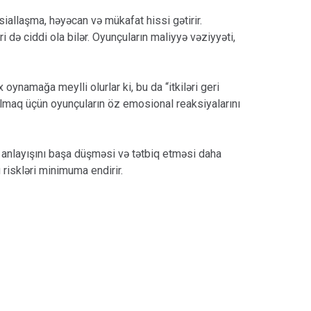
iallaşma, həyəcan və mükafat hissi gətirir.
 də ciddi ola bilər. Oyunçuların maliyyə vəziyyəti,
ynamağa meylli olurlar ki, bu da “itkiləri geri
ı almaq üçün oyunçuların öz emosional reaksiyalarını
ar anlayışını başa düşməsi və tətbiq etməsi daha
riskləri minimuma endirir.