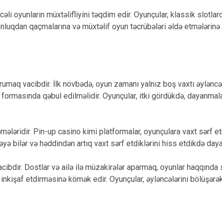
li oyunların müxtəlifliyini təqdim edir. Oyunçular, klassik slotlar
onluqdan qaçmalarına və müxtəlif oyun təcrübələri əldə etmələrinə
rumaq vacibdir. İlk növbədə, oyun zamanı yalnız boş vaxtı əyləncə
cə formasında qəbul edilməlidir. Oyunçular, itki gördükdə, dayanma
əmələridir. Pin-up casino kimi platformalar, oyunçulara vaxt sərf e
yə bilər və həddindən artıq vaxt sərf etdiklərini hiss etdikdə day
cibdir. Dostlar və ailə ilə müzakirələr aparmaq, oyunlar haqqınd
nkişaf etdirməsinə kömək edir. Oyunçular, əyləncələrini bölüşərə