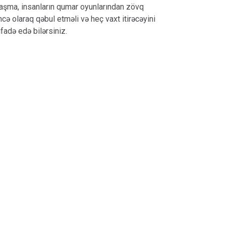
anaşma, insanların qumar oyunlarından zövq
cə olaraq qəbul etməli və heç vaxt itirəcəyini
fadə edə bilərsiniz.