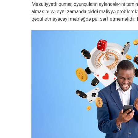
Məsuliyyətli qumar, oyunçuların əyləncələrini təmi
almasını və eyni zamanda ciddi maliyyə problemləri 
qəbul etməyəcəyi məbləğdə pul sərf etməməlidir. 