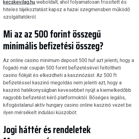
kecskevilag.hu
weboldalt, ahol folyamatosan frissített és
hiteles tájékoztatást kapsz a hazai szegmensben működő
szolgáltatókról.
Mi az az 500 forint összegű
minimális befizetési összeg?
Az online casino minimum deposit 500 huf azt jelenti, hogy a
fogadó már csupán 500 forint befizetésével feltöltheti
casino fiókját és elkezdheti a kaszinózást. Az 500 ft
befizetéssel kaszinó megoldás nem jelenti azt, hogy a
kaszinó hatékonyságban kevesebbet nyújt a kiemelkedőbb
nagyobb befizetést kérő platformoktól. Bőséges legális,
kifogástalanul aktív hungary casino online kaszinó vezet be
ilyen mérsékelt indulási küszöböt.
Jogi háttér és rendeletek