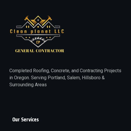
Completed Roofing, Concrete, and Contracting Projects
in Oregon. Serving Portland, Salem, Hillsboro &
Surrounding Areas
Our Services