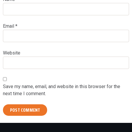
Email
*
Website
Save my name, email, and website in this browser for the
next time I comment.