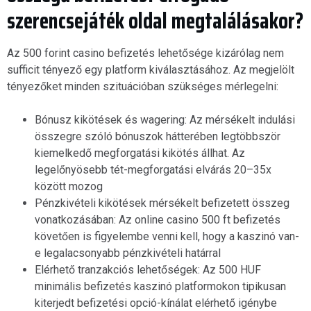
szerencsejáték oldal megtalálásakor?
Az 500 forint casino befizetés lehetősége kizárólag nem
sufficit tényező egy platform kiválasztásához. Az megjelölt
tényezőket minden szituációban szükséges mérlegelni:
Bónusz kikötések és wagering: Az mérsékelt indulási
összegre szóló bónuszok hátterében legtöbbször
kiemelkedő megforgatási kikötés állhat. Az
legelőnyösebb tét-megforgatási elvárás 20–35x
között mozog
Pénzkivételi kikötések mérsékelt befizetett összeg
vonatkozásában: Az online casino 500 ft befizetés
követően is figyelembe venni kell, hogy a kaszinó van-
e legalacsonyabb pénzkivételi határral
Elérhető tranzakciós lehetőségek: Az 500 HUF
minimális befizetés kaszinó platformokon tipikusan
kiterjedt befizetési opció-kínálat elérhető igénybe