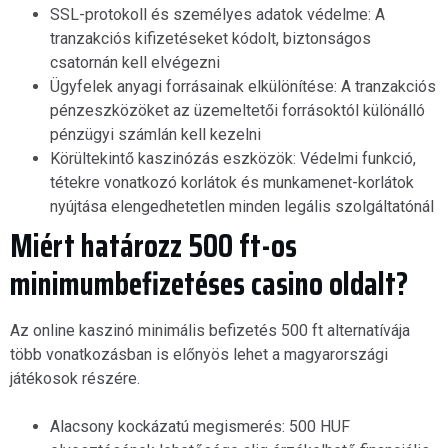
SSL-protokoll és személyes adatok védelme: A
tranzakciós kifizetéseket kódolt, biztonságos
csatornán kell elvégezni
Ügyfelek anyagi forrásainak elkülönítése: A tranzakciós
pénzeszközöket az üzemeltetői forrásoktól különálló
pénzügyi számlán kell kezelni
Körültekintő kaszinózás eszközök: Védelmi funkció,
tétekre vonatkozó korlátok és munkamenet-korlátok
nyújtása elengedhetetlen minden legális szolgáltatónál
Miért határozz 500 ft-os
minimumbefizetéses casino oldalt?
Az online kaszinó minimális befizetés 500 ft alternatívája
több vonatkozásban is előnyös lehet a magyarországi
játékosok részére.
Alacsony kockázatú megismerés: 500 HUF