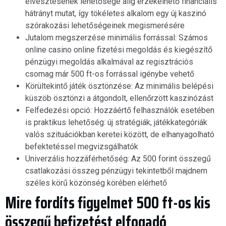
elvesztésének lehetősége alig érzékelhető financiális
hátrányt mutat, így tökéletes alkalom egy új kaszinó
szórakozási lehetőségeinek megismerésére
Jutalom megszerzése minimális forrással: Számos
online casino online fizetési megoldás és kiegészítő
pénzügyi megoldás alkalmával az regisztrációs
csomag már 500 ft-os forrással igénybe vehető
Körültekintő játék ösztönzése: Az minimális belépési
küszöb ösztönzi a átgondolt, ellenőrzött kaszinózást
Felfedezési opció: Hozzáértő felhasználók esetében
is praktikus lehetőség: új stratégiák, játékkategóriák
valós szituációkban keretei között, de elhanyagolható
befektetéssel megvizsgálhatók
Univerzális hozzáférhetőség: Az 500 forint összegű
csatlakozási összeg pénzügyi tekintetből majdnem
széles körű közönség körében elérhető
Mire fordíts figyelmet 500 ft-os kis
összegű befizetést elfogadó