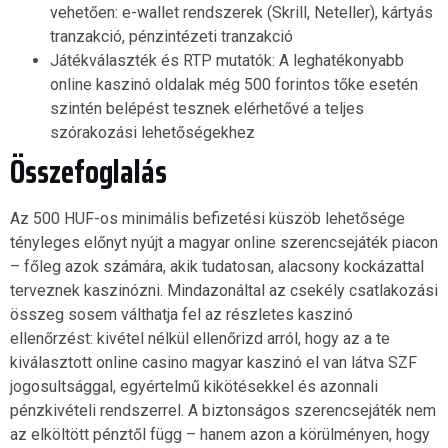
vehetően: e-wallet rendszerek (Skrill, Neteller), kártyás
tranzakció, pénzintézeti tranzakció
Játékválaszték és RTP mutatók: A leghatékonyabb
online kaszinó oldalak még 500 forintos tőke esetén
szintén belépést tesznek elérhetővé a teljes
szórakozási lehetőségekhez
Összefoglalás
Az 500 HUF-os minimális befizetési küszöb lehetősége
tényleges előnyt nyújt a magyar online szerencsejáték piacon
– főleg azok számára, akik tudatosan, alacsony kockázattal
terveznek kaszinózni. Mindazonáltal az csekély csatlakozási
összeg sosem válthatja fel az részletes kaszinó
ellenőrzést: kivétel nélkül ellenőrizd arról, hogy az a te
kiválasztott online casino magyar kaszinó el van látva SZF
jogosultsággal, egyértelmű kikötésekkel és azonnali
pénzkivételi rendszerrel. A biztonságos szerencsejáték nem
az elköltött pénztől függ – hanem azon a körülményen, hogy