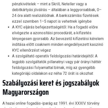
pénzkivételek – mint a Skrill, Neteller vagy a
debitkártyás jóváírás – általában a leggyorsabbak, 0–
24 óra alatt realizálódnak. A bankszámlás fizetések
ezzel szemben 1–5 napot is vehetnek igénybe
A KYC eljárás befejezettségétől: Ha a fogadó előre
elvégezte a azonosítási procedúrát, a kifizetés
lényegesen gyorsabb. Az bevezető kifizetési kérelem
indítása előtt csaknem minden engedélyezett kaszinó
KYC ellenőrzést végez
A szolgáltató operatív feldolgozási határidejétől: A
legjobb szolgáltatók pillanatnyi vagy pár órányi háttér
feldolgozási folyamattal bírnak, míg az gyengébb
kategóriájú oldalakon ez néha 72 órát is okozhat
Szabályozási keret és jogszabályok
Magyarországon
A hazai online fogadás-iparág az 1991. évi XXXIV. törvény