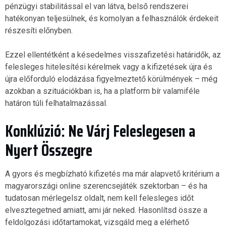
pénzügyi stabilitással el van látva, belső rendszerei
hatékonyan teljesülnek, és komolyan a felhasználók érdekeit
részesíti előnyben.
Ezzel ellentétként a késedelmes visszafizetési határidők, az
felesleges hitelesítési kérelmek vagy a kifizetések újra és
újra előforduló elodázása figyelmeztető körülmények – még
azokban a szituációkban is, ha a platform bír valamiféle
határon túli felhatalmazással.
Konklúzió: Ne Várj Feleslegesen a
Nyert Összegre
A gyors és megbízható kifizetés ma már alapvető kritérium a
magyarországi online szerencsejáték szektorban – és ha
tudatosan mérlegelsz oldalt, nem kell felesleges időt
elvesztegetned amiatt, ami jár neked. Hasonlítsd össze a
feldolgozási időtartamokat, vizsgáld meg a elérhető