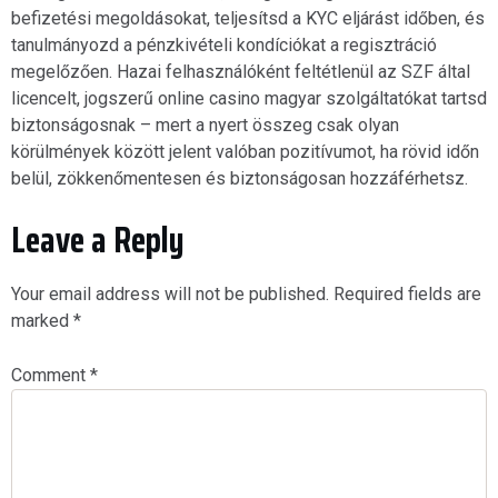
befizetési megoldásokat, teljesítsd a KYC eljárást időben, és
tanulmányozd a pénzkivételi kondíciókat a regisztráció
megelőzően. Hazai felhasználóként feltétlenül az SZF által
licencelt, jogszerű online casino magyar szolgáltatókat tartsd
biztonságosnak – mert a nyert összeg csak olyan
körülmények között jelent valóban pozitívumot, ha rövid időn
belül, zökkenőmentesen és biztonságosan hozzáférhetsz.
Leave a Reply
Your email address will not be published.
Required fields are
marked
*
Comment
*