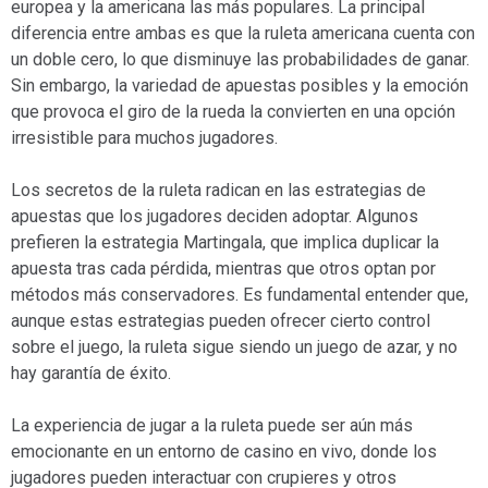
europea y la americana las más populares. La principal
diferencia entre ambas es que la ruleta americana cuenta con
un doble cero, lo que disminuye las probabilidades de ganar.
Sin embargo, la variedad de apuestas posibles y la emoción
que provoca el giro de la rueda la convierten en una opción
irresistible para muchos jugadores.
Los secretos de la ruleta radican en las estrategias de
apuestas que los jugadores deciden adoptar. Algunos
prefieren la estrategia Martingala, que implica duplicar la
apuesta tras cada pérdida, mientras que otros optan por
métodos más conservadores. Es fundamental entender que,
aunque estas estrategias pueden ofrecer cierto control
sobre el juego, la ruleta sigue siendo un juego de azar, y no
hay garantía de éxito.
La experiencia de jugar a la ruleta puede ser aún más
emocionante en un entorno de casino en vivo, donde los
jugadores pueden interactuar con crupieres y otros