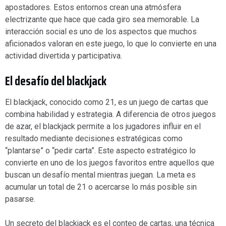
apostadores. Estos entornos crean una atmósfera
electrizante que hace que cada giro sea memorable. La
interacción social es uno de los aspectos que muchos
aficionados valoran en este juego, lo que lo convierte en una
actividad divertida y participativa.
El desafío del blackjack
El blackjack, conocido como 21, es un juego de cartas que
combina habilidad y estrategia. A diferencia de otros juegos
de azar, el blackjack permite a los jugadores influir en el
resultado mediante decisiones estratégicas como
“plantarse” o “pedir carta”. Este aspecto estratégico lo
convierte en uno de los juegos favoritos entre aquellos que
buscan un desafío mental mientras juegan. La meta es
acumular un total de 21 o acercarse lo más posible sin
pasarse.
Un secreto del blackjack es el conteo de cartas, una técnica