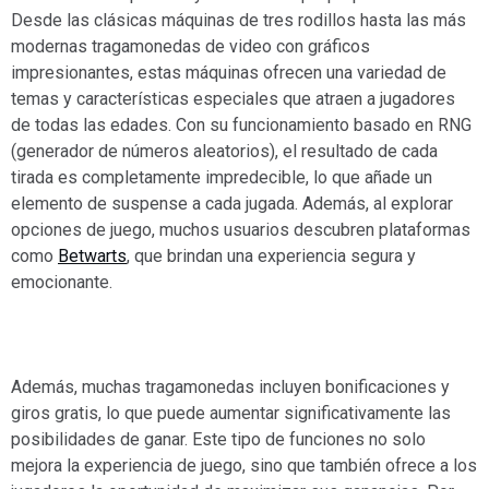
Desde las clásicas máquinas de tres rodillos hasta las más
modernas tragamonedas de video con gráficos
impresionantes, estas máquinas ofrecen una variedad de
temas y características especiales que atraen a jugadores
de todas las edades. Con su funcionamiento basado en RNG
(generador de números aleatorios), el resultado de cada
tirada es completamente impredecible, lo que añade un
elemento de suspense a cada jugada. Además, al explorar
opciones de juego, muchos usuarios descubren plataformas
como
Betwarts
, que brindan una experiencia segura y
emocionante.
Además, muchas tragamonedas incluyen bonificaciones y
giros gratis, lo que puede aumentar significativamente las
posibilidades de ganar. Este tipo de funciones no solo
mejora la experiencia de juego, sino que también ofrece a los