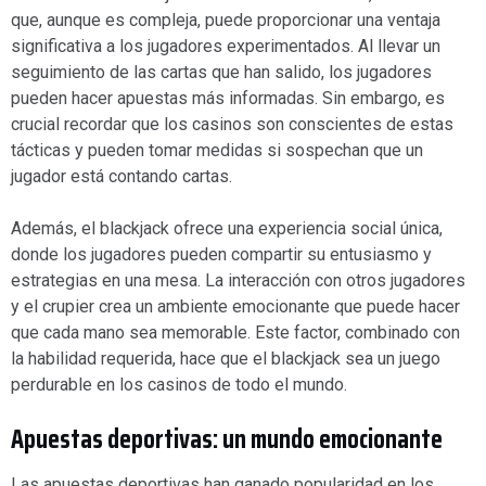
que, aunque es compleja, puede proporcionar una ventaja
significativa a los jugadores experimentados. Al llevar un
seguimiento de las cartas que han salido, los jugadores
pueden hacer apuestas más informadas. Sin embargo, es
crucial recordar que los casinos son conscientes de estas
tácticas y pueden tomar medidas si sospechan que un
jugador está contando cartas.
Además, el blackjack ofrece una experiencia social única,
donde los jugadores pueden compartir su entusiasmo y
estrategias en una mesa. La interacción con otros jugadores
y el crupier crea un ambiente emocionante que puede hacer
que cada mano sea memorable. Este factor, combinado con
la habilidad requerida, hace que el blackjack sea un juego
perdurable en los casinos de todo el mundo.
Apuestas deportivas: un mundo emocionante
Las apuestas deportivas han ganado popularidad en los