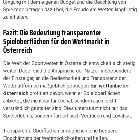
Umgang mit dem eigenen Budget und die Beachtung von
Spielregeln tragen dazu bei, die Freude am Wetten langfristig
zu erhalten.
Fazit: Die Bedeutung transparenter
Spieloberflächen für den Wettmarkt in
Österreich
Die Welt der Sportwetten in Österreich entwickelt sich stetig
weiter. Dabei sind die Ansprüche der Nutzer, insbesondere
der Einsteiger, an die Bedienbarkeit und Transparenz der
Wettplattformen maßgeblich gestiegen. Ein
wettanbieter
österreich
profitiert davon, wenn er Spieloberflächen
anbietet, die nicht nur funktional, sondern auch leicht
verständlich gestaltet sind. Dies unterstützt nicht nur das
Spielerlebnis, sondern fördert auch Vertrauen und Loyalität.
Transparente Oberflächen ermöglichen eine bessere
Einschätzung der Wettmöglichkeiten und helfen,