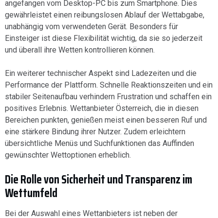
angefangen vom Desktop-PC bis zum Smartphone. Dies
gewährleistet einen reibungslosen Ablauf der Wettabgabe,
unabhängig vom verwendeten Gerät. Besonders für
Einsteiger ist diese Flexibilität wichtig, da sie so jederzeit
und überall ihre Wetten kontrollieren können.
Ein weiterer technischer Aspekt sind Ladezeiten und die
Performance der Plattform. Schnelle Reaktionszeiten und ein
stabiler Seitenaufbau verhindern Frustration und schaffen ein
positives Erlebnis. Wettanbieter Österreich, die in diesen
Bereichen punkten, genießen meist einen besseren Ruf und
eine stärkere Bindung ihrer Nutzer. Zudem erleichtern
übersichtliche Menüs und Suchfunktionen das Auffinden
gewünschter Wettoptionen erheblich.
Die Rolle von Sicherheit und Transparenz im
Wettumfeld
Bei der Auswahl eines Wettanbieters ist neben der