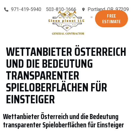
971-419-5940
503-810-1666
Portland, OR, 97209
FREE
ESTIMATE
WETTANBIETER ÖSTERREICH
UND DIE BEDEUTUNG
TRANSPARENTER
SPIELOBERFLÄCHEN FÜR
EINSTEIGER
Wettanbieter Österreich und die Bedeutung
transparenter Spieloberflächen für Einsteiger