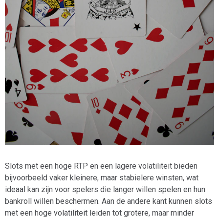
Slots met een hoge RTP en een lagere volatiliteit bieden
bijvoorbeeld vaker kleinere, maar stabielere winsten, wat
ideaal kan zijn voor spelers die langer willen spelen en hun
bankroll willen beschermen. Aan de andere kant kunnen slots
met een hoge volatiliteit leiden tot grotere, maar minder