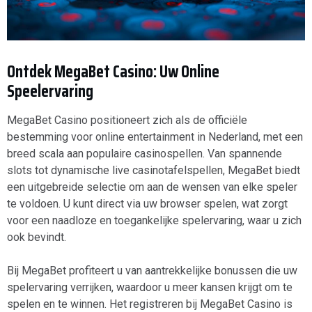
Ontdek MegaBet Casino: Uw Online
Speelervaring
MegaBet Casino positioneert zich als de officiële
bestemming voor online entertainment in Nederland, met een
breed scala aan populaire casinospellen. Van spannende
slots tot dynamische live casinotafelspellen, MegaBet biedt
een uitgebreide selectie om aan de wensen van elke speler
te voldoen. U kunt direct via uw browser spelen, wat zorgt
voor een naadloze en toegankelijke spelervaring, waar u zich
ook bevindt.
Bij MegaBet profiteert u van aantrekkelijke bonussen die uw
spelervaring verrijken, waardoor u meer kansen krijgt om te
spelen en te winnen. Het registreren bij MegaBet Casino is