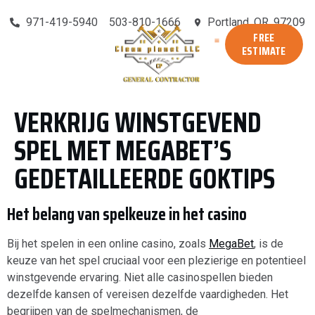
971-419-5940
503-810-1666
Portland, OR, 97209
FREE
ESTIMATE
VERKRIJG WINSTGEVEND
SPEL MET MEGABET’S
GEDETAILLEERDE GOKTIPS
Het belang van spelkeuze in het casino
Bij het spelen in een online casino, zoals
MegaBet
, is de
keuze van het spel cruciaal voor een plezierige en potentieel
winstgevende ervaring. Niet alle casinospellen bieden
dezelfde kansen of vereisen dezelfde vaardigheden. Het
begrijpen van de spelmechanismen, de