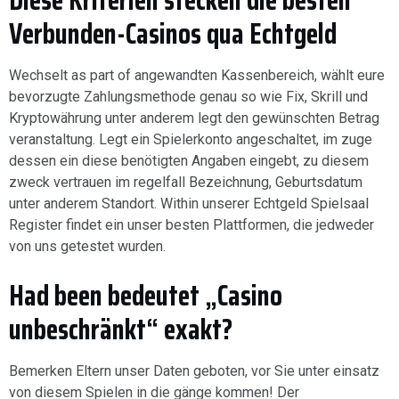
Verbunden-Casinos qua Echtgeld
Wechselt as part of angewandten Kassenbereich, wählt eure
bevorzugte Zahlungsmethode genau so wie Fix, Skrill und
Kryptowährung unter anderem legt den gewünschten Betrag
veranstaltung. Legt ein Spielerkonto angeschaltet, im zuge
dessen ein diese benötigten Angaben eingebt, zu diesem
zweck vertrauen im regelfall Bezeichnung, Geburtsdatum
unter anderem Standort. Within unserer Echtgeld Spielsaal
Register findet ein unser besten Plattformen, die jedweder
von uns getestet wurden.
Had been bedeutet „Casino
unbeschränkt“ exakt?
Bemerken Eltern unser Daten geboten, vor Sie unter einsatz
von diesem Spielen in die gänge kommen! Der