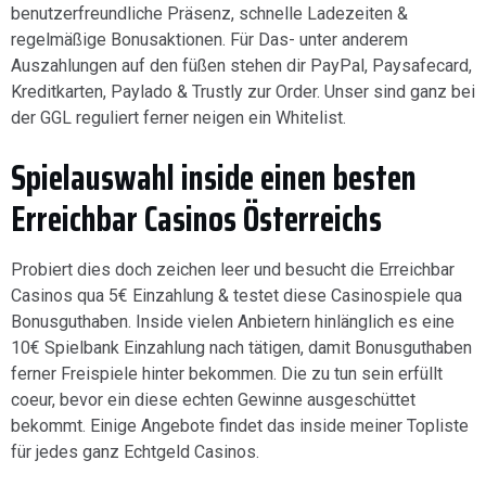
benutzerfreundliche Präsenz, schnelle Ladezeiten &
regelmäßige Bonusaktionen. Für Das- unter anderem
Auszahlungen auf den füßen stehen dir PayPal, Paysafecard,
Kreditkarten, Paylado & Trustly zur Order. Unser sind ganz bei
der GGL reguliert ferner neigen ein Whitelist.
Spielauswahl inside einen besten
Erreichbar Casinos Österreichs
Probiert dies doch zeichen leer und besucht die Erreichbar
Casinos qua 5€ Einzahlung & testet diese Casinospiele qua
Bonusguthaben. Inside vielen Anbietern hinlänglich es eine
10€ Spielbank Einzahlung nach tätigen, damit Bonusguthaben
ferner Freispiele hinter bekommen. Die zu tun sein erfüllt
coeur, bevor ein diese echten Gewinne ausgeschüttet
bekommt. Einige Angebote findet das inside meiner Topliste
für jedes ganz Echtgeld Casinos.