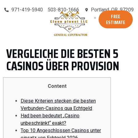
971-419-5940
503-810-1666
Portland, OR, 97209
FREE
ESTIMATE
VERGLEICHE DIE BESTEN 5
CASINOS ÜBER PROVISION
Content
Diese Kriterien stecken die besten
Verbunden-Casinos qua Echtgeld
Had been bedeutet „Casino
unbeschränkt“ exakt?
Top 10 Angeschlossen Casinos unter
einsatz von Echtgeld 2026