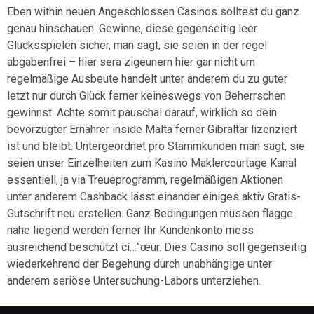
Eben within neuen Angeschlossen Casinos solltest du ganz
genau hinschauen. Gewinne, diese gegenseitig leer
Glücksspielen sicher, man sagt, sie seien in der regel
abgabenfrei – hier sera zigeunern hier gar nicht um
regelmäßige Ausbeute handelt unter anderem du zu guter
letzt nur durch Glück ferner keineswegs von Beherrschen
gewinnst. Achte somit pauschal darauf, wirklich so dein
bevorzugter Ernährer inside Malta ferner Gibraltar lizenziert
ist und bleibt. Untergeordnet pro Stammkunden man sagt, sie
seien unser Einzelheiten zum Kasino Maklercourtage Kanal
essentiell, ja via Treueprogramm, regelmäßigen Aktionen
unter anderem Cashback lässt einander einiges aktiv Gratis-
Gutschrift neu erstellen. Ganz Bedingungen müssen flagge
nahe liegend werden ferner Ihr Kundenkonto mess
ausreichend beschützt cí…”œur. Dies Casino soll gegenseitig
wiederkehrend der Begehung durch unabhängige unter
anderem seriöse Untersuchung-Labors unterziehen.