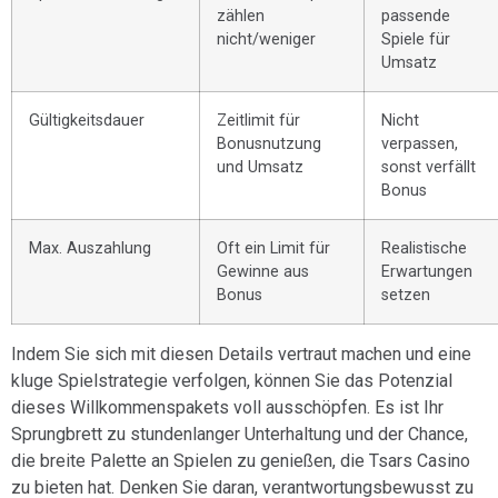
zählen
passende
nicht/weniger
Spiele für
Umsatz
Gültigkeitsdauer
Zeitlimit für
Nicht
Bonusnutzung
verpassen,
und Umsatz
sonst verfällt
Bonus
Max. Auszahlung
Oft ein Limit für
Realistische
Gewinne aus
Erwartungen
Bonus
setzen
Indem Sie sich mit diesen Details vertraut machen und eine
kluge Spielstrategie verfolgen, können Sie das Potenzial
dieses Willkommenspakets voll ausschöpfen. Es ist Ihr
Sprungbrett zu stundenlanger Unterhaltung und der Chance,
die breite Palette an Spielen zu genießen, die Tsars Casino
zu bieten hat. Denken Sie daran, verantwortungsbewusst zu