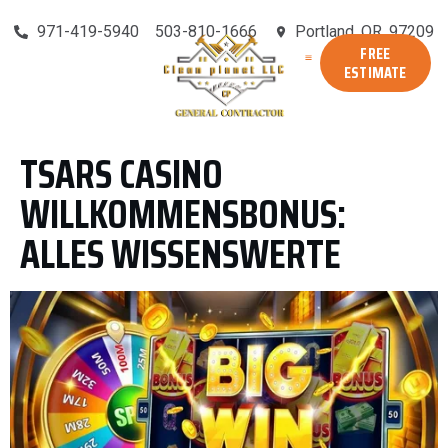
971-419-5940
503-810-1666
Portland, OR, 97209
FREE
ESTIMATE
TSARS CASINO
WILLKOMMENSBONUS:
ALLES WISSENSWERTE