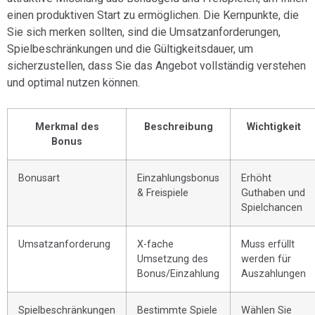
einen produktiven Start zu ermöglichen. Die Kernpunkte, die
Sie sich merken sollten, sind die Umsatzanforderungen,
Spielbeschränkungen und die Gültigkeitsdauer, um
sicherzustellen, dass Sie das Angebot vollständig verstehen
und optimal nutzen können.
Merkmal des
Beschreibung
Wichtigkeit
Bonus
Bonusart
Einzahlungsbonus
Erhöht
& Freispiele
Guthaben und
Spielchancen
Umsatzanforderung
X-fache
Muss erfüllt
Umsetzung des
werden für
Bonus/Einzahlung
Auszahlungen
Spielbeschränkungen
Bestimmte Spiele
Wählen Sie