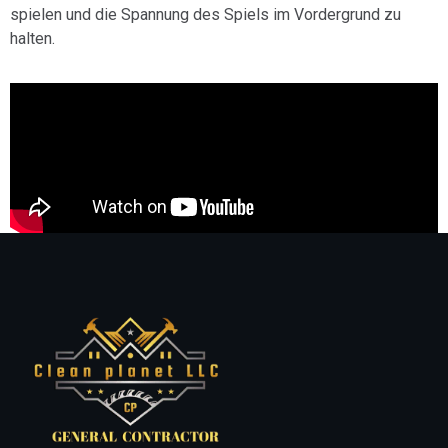
spielen und die Spannung des Spiels im Vordergrund zu
halten.