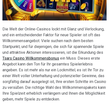
Die Welt der Online-Casinos lockt mit Glanz und Verlockung,
und ein entscheidender Faktor für neue Spieler ist oft das
Willkommensangebot. Viele suchen nach dem besten
Startpunkt, und für diejenigen, die sich für spannende Spiele
und attraktive Aktionen interessieren, ist die Erkundung des
Tsars Casino Willkommensbonus
ein Muss. Dieses erste
Angebot kann den Ton für Ihr gesamtes Spielerlebnis
angeben. Es ist mehr als nur ein Lockmittel; es ist Ihr Tor zu
einer Welt voller Unterhaltung und potenzieller Gewinne, das
sorgfältig darauf ausgelegt ist, Ihre ersten Schritte im Casino
zu versüßen. Die richtige Wahl des Willkommenspakets kann
Ihre Spielzeit erheblich verlängern und Ihnen die Möglichkeit
geben, mehr Spiele zu entdecken.