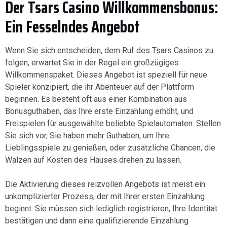
Der Tsars Casino Willkommensbonus:
Ein Fesselndes Angebot
Wenn Sie sich entscheiden, dem Ruf des Tsars Casinos zu
folgen, erwartet Sie in der Regel ein großzügiges
Willkommenspaket. Dieses Angebot ist speziell für neue
Spieler konzipiert, die ihr Abenteuer auf der Plattform
beginnen. Es besteht oft aus einer Kombination aus
Bonusguthaben, das Ihre erste Einzahlung erhöht, und
Freispielen für ausgewählte beliebte Spielautomaten. Stellen
Sie sich vor, Sie haben mehr Guthaben, um Ihre
Lieblingsspiele zu genießen, oder zusätzliche Chancen, die
Walzen auf Kosten des Hauses drehen zu lassen.
Die Aktivierung dieses reizvollen Angebots ist meist ein
unkomplizierter Prozess, der mit Ihrer ersten Einzahlung
beginnt. Sie müssen sich lediglich registrieren, Ihre Identität
bestätigen und dann eine qualifizierende Einzahlung