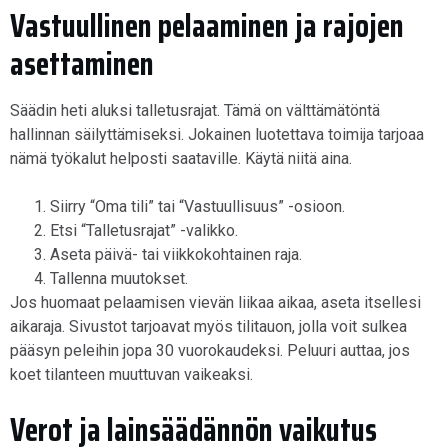
Vastuullinen pelaaminen ja rajojen
asettaminen
Säädin heti aluksi talletusrajat. Tämä on välttämätöntä
hallinnan säilyttämiseksi. Jokainen luotettava toimija tarjoaa
nämä työkalut helposti saataville. Käytä niitä aina.
Siirry “Oma tili” tai “Vastuullisuus” -osioon.
Etsi “Talletusrajat” -valikko.
Aseta päivä- tai viikkokohtainen raja.
Tallenna muutokset.
Jos huomaat pelaamisen vievän liikaa aikaa, aseta itsellesi
aikaraja. Sivustot tarjoavat myös tilitauon, jolla voit sulkea
pääsyn peleihin jopa 30 vuorokaudeksi. Peluuri auttaa, jos
koet tilanteen muuttuvan vaikeaksi.
Verot ja lainsäädännön vaikutus