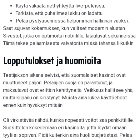
Käytä vakaata nettiyhteyttä live-peleissä.
Tarkista, että puhelimesi akku on ladattu.
Pelaa pystyasennossa helpomman hallinnan vuoksi.
Saat sujuvan kokemuksen, kun valitset modernin alustan.
Sivustot, jotka on optimoitu mobiilille, latautuvat sekunneissa.
Tämä tekee pelaamisesta vaivatonta missä tahansa liikutkin.
Lopputulokset ja huomioita
Testijakson aikana selvisi, että suomalaiset kasinot ovat
muuttuneet paljon. Pelaajien suoja on parantunut, ja
maksutavat ovat erittäin kehittyneitä. Veikkaus hallitsee yhä,
mutta kilpailu on kiristynyt. Muista aina lukea käyttöehdot
ennen kuin hyväksyt mitään.
Oli virkistävää nähdä, kuinka nopeasti voitot saa pankkitilille.
Suosittelen kokeilemaan eri kasinoita, jotta löydät omaan
tyyliisi sopivan. Pidä kuitenkin aina huoli budjetistasi. Pelaa