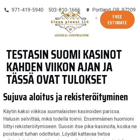
971-419-5940
503-810-1666
Portland, OR, 97209
FREE
ESTIMATE
TESTASIN SUOMI KASINOT
KAHDEN VIIKON AJAN JA
TÄSSÄ OVAT TULOKSET
Sujuva aloitus ja rekisteröityminen
Käytin kaksi viikkoa suomalaisten kasinoiden parissa.
Halusin selvittää, mikä todella toimii. Ensimmäinen huomioni
liittyi rekisteröitymiseen. Suosin itse pika-kasinoita, koska ne
poistavat turhan odottelun. Löydät kattavaa tietoa