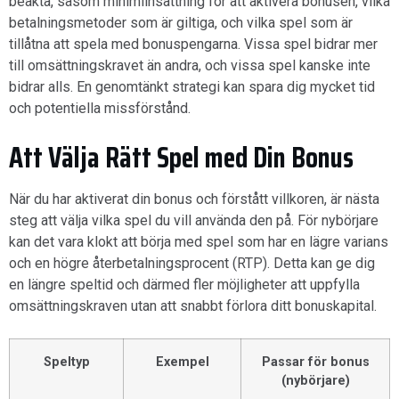
beakta, såsom minimiinsättning för att aktivera bonusen, vilka
betalningsmetoder som är giltiga, och vilka spel som är
tillåtna att spela med bonuspengarna. Vissa spel bidrar mer
till omsättningskravet än andra, och vissa spel kanske inte
bidrar alls. En genomtänkt strategi kan spara dig mycket tid
och potentiella missförstånd.
Att Välja Rätt Spel med Din Bonus
När du har aktiverat din bonus och förstått villkoren, är nästa
steg att välja vilka spel du vill använda den på. För nybörjare
kan det vara klokt att börja med spel som har en lägre varians
och en högre återbetalningsprocent (RTP). Detta kan ge dig
en längre speltid och därmed fler möjligheter att uppfylla
omsättningskraven utan att snabbt förlora ditt bonuskapital.
Speltyp
Exempel
Passar för bonus
(nybörjare)