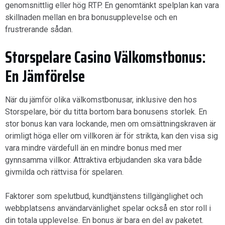
genomsnittlig eller hög RTP. En genomtänkt spelplan kan vara
skillnaden mellan en bra bonusupplevelse och en
frustrerande sådan.
Storspelare Casino Välkomstbonus:
En Jämförelse
När du jämför olika välkomstbonusar, inklusive den hos
Storspelare, bör du titta bortom bara bonusens storlek. En
stor bonus kan vara lockande, men om omsättningskraven är
orimligt höga eller om villkoren är för strikta, kan den visa sig
vara mindre värdefull än en mindre bonus med mer
gynnsamma villkor. Attraktiva erbjudanden ska vara både
givmilda och rättvisa för spelaren.
Faktorer som spelutbud, kundtjänstens tillgänglighet och
webbplatsens användarvänlighet spelar också en stor roll i
din totala upplevelse. En bonus är bara en del av paketet.