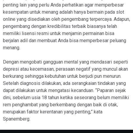
penting lain yang perlu Anda perhatikan agar memperbesar
kesempatan untuk menang adalah hanya bermain pada slot
online yang disediakan oleh pengembang terpercaya. Adapun,
pengembang dengan kredibilitas terbaik biasanya telah
memiliki lisensi resmi untuk menjamin permainan bisa
berjalan adil dan membuat Anda bisa memperbesar peluang
menang.
Dengan mengobati gangguan mental yang mendasari seperti
depresi atau kecemasan, perasaan negatif yang muncul akan
berkurang sehingga kebutuhan untuk berjudi pun menurun.
Setelah diagnosis dilakukan, ada serangkaian tindakan yang
dapat dilakukan untuk mengatasi kecanduan. “Paparan sejak
dini, sebelum usia 18 tahun ketika seseorang belum memiliki
rem penghambat yang berkembang dengan baik di otak,
merupakan faktor kerentanan yang penting,” kata
Spanemberg.