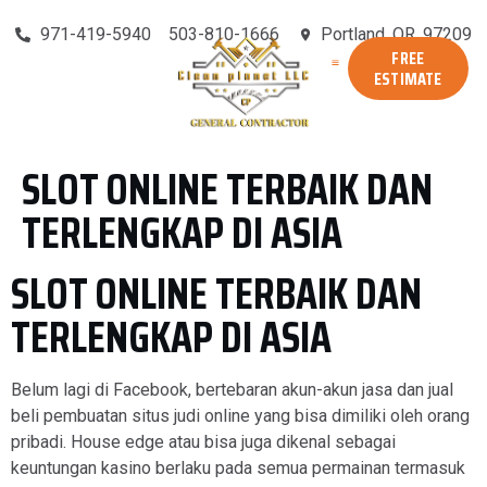
971-419-5940
503-810-1666
Portland, OR, 97209
FREE
ESTIMATE
SLOT ONLINE TERBAIK DAN
TERLENGKAP DI ASIA
SLOT ONLINE TERBAIK DAN
TERLENGKAP DI ASIA
Belum lagi di Facebook, bertebaran akun-akun jasa dan jual
beli pembuatan situs judi online yang bisa dimiliki oleh orang
pribadi. House edge atau bisa juga dikenal sebagai
keuntungan kasino berlaku pada semua permainan termasuk