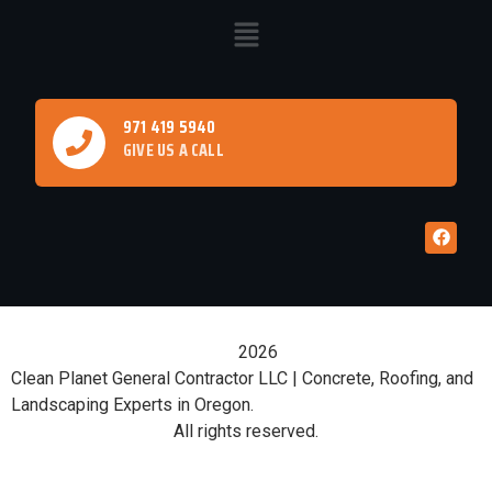
971 419 5940
GIVE US A CALL
2026
Clean Planet General Contractor LLC | Concrete, Roofing, and
Landscaping Experts in Oregon.
All rights reserved.