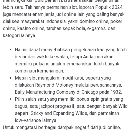
memungkinkan para pemain bisa merasakan pengalaman
lebih seru. Tak hanya permainan slot, laporan Populix 2024
juga mencatat enam jenis judi online lain yang paling banyak
diakses masyarakat Indonesia, yakni domino online, poker
online, kasino online, taruhan sepak bola, e-games, dan
kategori lainnya.
Hal ini dapat menyebabkan pengeluaran kas yang lebih
besar dari waktu ke waktu, tetapi Anda juga akan
memiliki peluang untuk memenangkan lebih banyak
kombinasi kemenangan.
Mesin slot mengalami modifikasi, seperti yang
dilakukan Raymond Moloney melalui perusahaannya,
Bally Manufacturing Company di Chicago pada 1932.
Pilih salah satu yang memiliki bonus spin gratis yang
bagus, satu jackpot progresif, satu dengan banyak Wild
seperti Sticky and Expanding Wilds, dan permainan
low-variance lainnya.
Untuk mengatasi berbagai dampak negatif dari judi online,