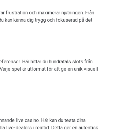
ar frustration och maximerar njutningen. Från
r du kan känna dig trygg och fokuserad på det
erenser. Här hittar du hundratals slots från
rje spel är utformat för att ge en unik visuell
nande live casino. Här kan du testa dina
a live-dealers i realtid. Detta ger en autentisk