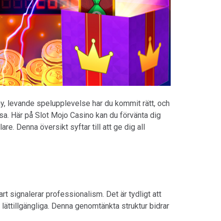
ny, levande spelupplevelse har du kommit rätt, och
a. Här på Slot Mojo Casino kan du förvänta dig
e. Denna översikt syftar till att ge dig all
 signalerar professionalism. Det är tydligt att
r lättillgängliga. Denna genomtänkta struktur bidrar