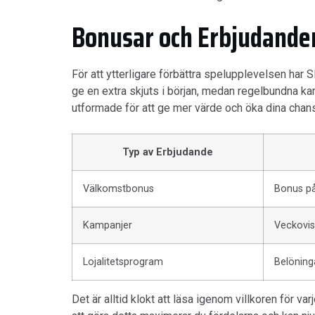
Bonusar och Erbjudande
För att ytterligare förbättra spelupplevelsen ha
ge en extra skjuts i början, medan regelbundna kam
utformade för att ge mer värde och öka dina chanse
Typ av Erbjudande
Välkomstbonus
Bonus på
Kampanjer
Veckovis
Lojalitetsprogram
Belöninga
Det är alltid klokt att läsa igenom villkoren för v