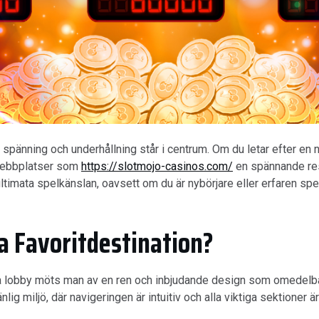
 spänning och underhållning står i centrum. Om du letar efter en 
 webbplatser som
https://slotmojo-casinos.com/
en spännande res
imata spelkänslan, oavsett om du är nybörjare eller erfaren spelar
a Favoritdestination?
ala lobby möts man av en ren och inbjudande design som omedelbart
ig miljö, där navigeringen är intuitiv och alla viktiga sektioner ä