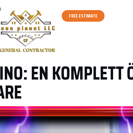
9
FREE ESTIMATE
INO: EN KOMPLETT 
ARE