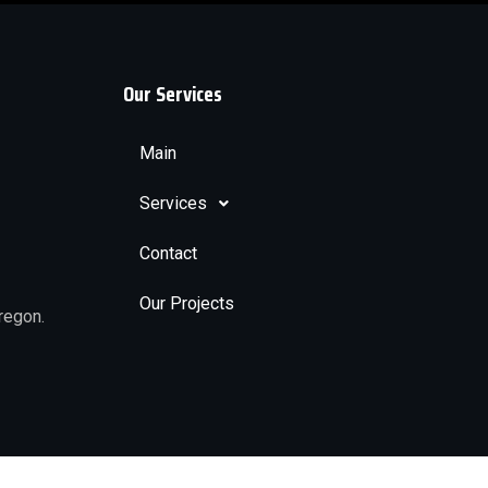
Our Services
Main
Services
Contact
Our Projects
regon.