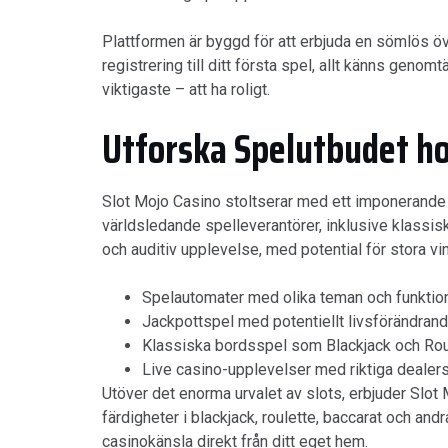
Plattformen är byggd för att erbjuda en sömlös öv
registrering till ditt första spel, allt känns gen
viktigaste – att ha roligt.
Utforska Spelutbudet ho
Slot Mojo Casino stoltserar med ett imponerande b
världsledande spelleverantörer, inklusive klassisk
och auditiv upplevelse, med potential för stora vin
Spelautomater med olika teman och funktio
Jackpottspel med potentiellt livsförändrand
Klassiska bordsspel som Blackjack och Rou
Live casino-upplevelser med riktiga dealer
Utöver det enorma urvalet av slots, erbjuder Slo
färdigheter i blackjack, roulette, baccarat och and
casinokänsla direkt från ditt eget hem.