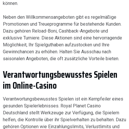
können.
Neben den Willkommensangeboten gibt es regelmäßige
Promotionen und Treueprogramme für bestehende Kunden.
Dazu gehören Reload-Boni, Cashback-Angebote und
exklusive Turniere. Diese Aktionen sind eine hervorragende
Möglichkeit, Ihr Spielguthaben aufzustocken und Ihre
Gewinnchancen zu erhöhen. Halten Sie Ausschau nach
saisonalen Angeboten, die oft zusätzliche Vorteile bieten.
Verantwortungsbewusstes Spielen
im Online-Casino
Verantwortungsbewusstes Spielen ist ein Kernpfeiler eines
gesunden Spielerlebnisses. Royal Planet Casino
Deutschland stellt Werkzeuge zur Verfügung, die Spielern
helfen, die Kontrolle über ihr Spielverhalten zu behalten. Dazu
gehören Optionen wie Einzahlungslimits, Verlustlimits und