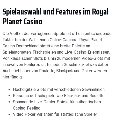
Spielauswahl und Features im Royal
Planet Casino
Die Vielfalt der verfügbaren Spiele ist oft ein entscheidender
Faktor bei der Wahl eines Online-Casinos. Royal Planet
Casino Deutschland bietet eine breite Palette an
Spielautomaten, Tischspielen und Live-Casino-Erlebnissen.
Von klassischen Slots bis hin zu modernen Video-Slots mit
innovativen Features ist für jeden Geschmack etwas dabei.
Auch Liebhaber von Roulette, Blackjack und Poker werden
hier fündig.
Hochdigitale Slots mit verschiedenen Gewinnlinien
Klassische Tischspiele wie Blackjack und Roulette
Spannende Live-Dealer-Spiele für authentisches
Casino-Feeling
Video Poker Varianten für strategische Spieler