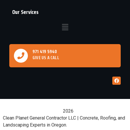
Our Services
971 419 5940
GIVE US A CALL
2026
Clean Planet General Contractor LLC | Concrete, Roofing, and
Landscaping Experts in Oregon.