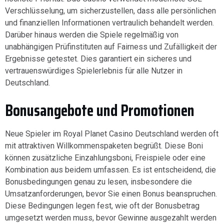
Verschlüsselung, um sicherzustellen, dass alle persönlichen
und finanziellen Informationen vertraulich behandelt werden.
Darüber hinaus werden die Spiele regelmäßig von
unabhängigen Prüfinstituten auf Fairness und Zufälligkeit der
Ergebnisse getestet. Dies garantiert ein sicheres und
vertrauenswürdiges Spielerlebnis für alle Nutzer in
Deutschland.
Bonusangebote und Promotionen
Neue Spieler im Royal Planet Casino Deutschland werden oft
mit attraktiven Willkommenspaketen begrüßt. Diese Boni
können zusätzliche Einzahlungsboni, Freispiele oder eine
Kombination aus beidem umfassen. Es ist entscheidend, die
Bonusbedingungen genau zu lesen, insbesondere die
Umsatzanforderungen, bevor Sie einen Bonus beanspruchen.
Diese Bedingungen legen fest, wie oft der Bonusbetrag
umgesetzt werden muss, bevor Gewinne ausgezahlt werden