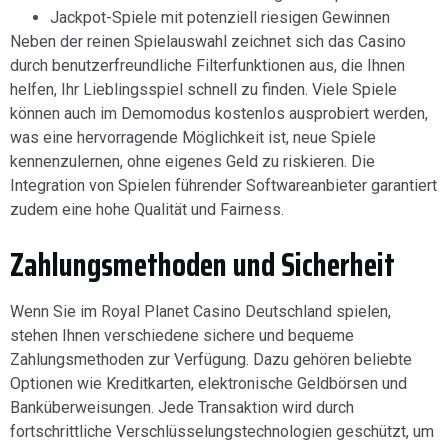
Jackpot-Spiele mit potenziell riesigen Gewinnen
Neben der reinen Spielauswahl zeichnet sich das Casino
durch benutzerfreundliche Filterfunktionen aus, die Ihnen
helfen, Ihr Lieblingsspiel schnell zu finden. Viele Spiele
können auch im Demomodus kostenlos ausprobiert werden,
was eine hervorragende Möglichkeit ist, neue Spiele
kennenzulernen, ohne eigenes Geld zu riskieren. Die
Integration von Spielen führender Softwareanbieter garantiert
zudem eine hohe Qualität und Fairness.
Zahlungsmethoden und Sicherheit
Wenn Sie im Royal Planet Casino Deutschland spielen,
stehen Ihnen verschiedene sichere und bequeme
Zahlungsmethoden zur Verfügung. Dazu gehören beliebte
Optionen wie Kreditkarten, elektronische Geldbörsen und
Banküberweisungen. Jede Transaktion wird durch
fortschrittliche Verschlüsselungstechnologien geschützt, um