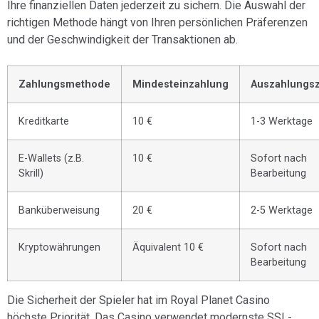
Ihre finanziellen Daten jederzeit zu sichern. Die Auswahl der
richtigen Methode hängt von Ihren persönlichen Präferenzen
und der Geschwindigkeit der Transaktionen ab.
Zahlungsmethode
Mindesteinzahlung
Auszahlungsz
Kreditkarte
10 €
1-3 Werktage
E-Wallets (z.B.
10 €
Sofort nach
Skrill)
Bearbeitung
Banküberweisung
20 €
2-5 Werktage
Kryptowährungen
Äquivalent 10 €
Sofort nach
Bearbeitung
Die Sicherheit der Spieler hat im Royal Planet Casino
höchste Priorität. Das Casino verwendet modernste SSL-