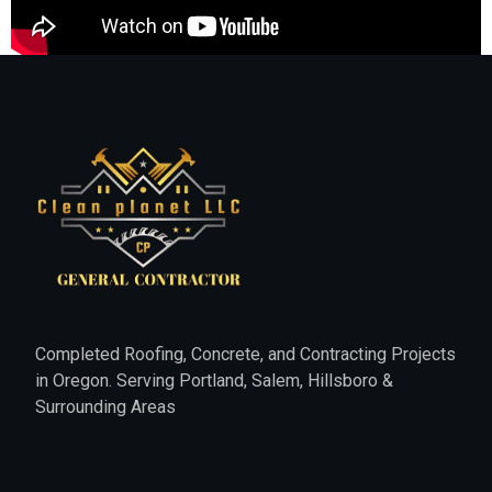
Completed Roofing, Concrete, and Contracting Projects
in Oregon. Serving Portland, Salem, Hillsboro &
Surrounding Areas