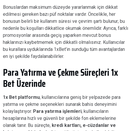
Bonuslardan maksimum düzeyde yararlanmak için dikkat
edilmesi gereken bazı püf noktalar vardır. Öncelikle, her
bonusun belirli bir kullanım süresi ve çevrim şartı bulunur; bu
nedenle bu koşulları dikkatlice okumak önemlidir. Ayrıca, farklı
promosyonlar arasında geçiş yaparken mevcut bonus
haklarınızı kaybetmemek için dikkatli olmalısınız. Kullanıcılar
bu kurallara uyduklarında 1xBet’in sunduğu tüm avantajlardan
en iyi şekilde faydalanabilirler.
Para Yatırma ve Çekme Süreçleri 1x
Bet Üzerinde
1x Bet platformu
, kullanıcılarına geniş bir yelpazede para
yatırma ve çekme seçenekleri sunarak bahis deneyimini
kolaylaştırıyor.
Para yatırma işlemleri
, kullanıcıların
hesaplarına hızlı ve güvenli bir şekilde fon eklemelerine
olanak tanır. Bu süreçte,
kredi kartları, e-cüzdanlar ve