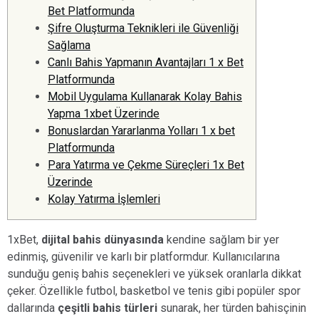
Bet Platformunda
Şifre Oluşturma Teknikleri ile Güvenliği
Sağlama
Canlı Bahis Yapmanın Avantajları 1 x Bet
Platformunda
Mobil Uygulama Kullanarak Kolay Bahis
Yapma 1xbet Üzerinde
Bonuslardan Yararlanma Yolları 1 x bet
Platformunda
Para Yatırma ve Çekme Süreçleri 1x Bet
Üzerinde
Kolay Yatırma İşlemleri
1xBet,
dijital bahis dünyasında
kendine sağlam bir yer
edinmiş, güvenilir ve karlı bir platformdur. Kullanıcılarına
sunduğu geniş bahis seçenekleri ve yüksek oranlarla dikkat
çeker. Özellikle futbol, basketbol ve tenis gibi popüler spor
dallarında
çeşitli bahis türleri
sunarak, her türden bahisçinin