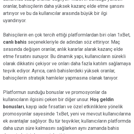
oranlar, bahisçilerin daha yüksek kazanç elde etme şansını
artırıyor ve bu da kullanıcılar arasında büyük bir ilgi
uyandırıyor.
Bahisçilerin en çok tercih ettiği platformlardan biri olan 1xBet,
canlı bahis
seçenekleriyle de adından söz ettiriyor. Maç
sırasında değişen oranlar, anlık kararlar alarak kazanç elde
etme fırsatını sunuyor. Bu dinamik yapı, kullanıcıların sürekli
olarak dikkatini çekiyor ve onları daha fazla katılım sağlamaya
teşvik ediyor. Ayrıca, canlı bahislerdeki yüksek oranlar,
bahisçilerin stratejik hamleler yapmasına olanak tanıyor.
Platformun sunduğu bonuslar ve promosyonlar da
kullanıcıların ilgisini çeken bir diğer unsur.
Hoş geldin
bonusları
, kayıp iade fırsatları ve özel etkinliklere yönelik
promosyonlar sayesinde 1xBet, yeni ve mevcut kullanıcılarına
ek avantajlar sağlıyor. Bu tür teşvikler, kullanıcıların platformda
daha uzun süre kalmasını sağlarken aynı zamanda bahis