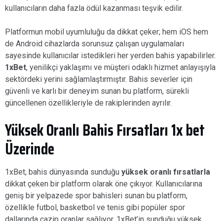
kullanıcıların daha fazla ödül kazanması teşvik edilir.
Platformun mobil uyumluluğu da dikkat çeker; hem iOS hem
de Android cihazlarda sorunsuz çalışan uygulamaları
sayesinde kullanıcılar istedikleri her yerden bahis yapabilirler.
1xBet
, yenilikçi yaklaşımı ve müşteri odaklı hizmet anlayışıyla
sektördeki yerini sağlamlaştırmıştır. Bahis severler için
güvenli ve karlı bir deneyim sunan bu platform, sürekli
güncellenen özellikleriyle de rakiplerinden ayrılır.
Yüksek Oranlı Bahis Fırsatları 1x bet
Üzerinde
1xBet, bahis dünyasında sunduğu
yüksek oranlı fırsatlarla
dikkat çeken bir platform olarak öne çıkıyor. Kullanıcılarına
geniş bir yelpazede spor bahisleri sunan bu platform,
özellikle futbol, basketbol ve tenis gibi popüler spor
dallarında cazip oranlar sağlıyor. 1xBet’in sunduğu yüksek