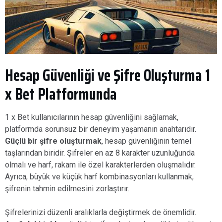
Hesap Güvenliği ve Şifre Oluşturma 1
x Bet Platformunda
1 x Bet kullanıcılarının hesap güvenliğini sağlamak,
platformda sorunsuz bir deneyim yaşamanın anahtarıdır.
Güçlü bir şifre oluşturmak
, hesap güvenliğinin temel
taşlarından biridir. Şifreler en az 8 karakter uzunluğunda
olmalı ve harf, rakam ile özel karakterlerden oluşmalıdır.
Ayrıca, büyük ve küçük harf kombinasyonları kullanmak,
şifrenin tahmin edilmesini zorlaştırır.
Şifrelerinizi düzenli aralıklarla değiştirmek de önemlidir.