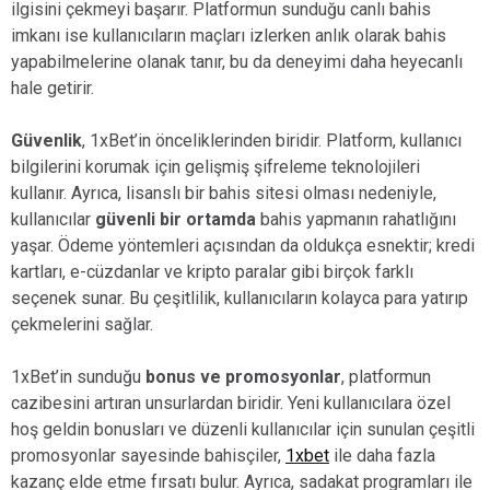
ilgisini çekmeyi başarır. Platformun sunduğu canlı bahis
imkanı ise kullanıcıların maçları izlerken anlık olarak bahis
yapabilmelerine olanak tanır, bu da deneyimi daha heyecanlı
hale getirir.
Güvenlik
, 1xBet’in önceliklerinden biridir. Platform, kullanıcı
bilgilerini korumak için gelişmiş şifreleme teknolojileri
kullanır. Ayrıca, lisanslı bir bahis sitesi olması nedeniyle,
kullanıcılar
güvenli bir ortamda
bahis yapmanın rahatlığını
yaşar. Ödeme yöntemleri açısından da oldukça esnektir; kredi
kartları, e-cüzdanlar ve kripto paralar gibi birçok farklı
seçenek sunar. Bu çeşitlilik, kullanıcıların kolayca para yatırıp
çekmelerini sağlar.
1xBet’in sunduğu
bonus ve promosyonlar
, platformun
cazibesini artıran unsurlardan biridir. Yeni kullanıcılara özel
hoş geldin bonusları ve düzenli kullanıcılar için sunulan çeşitli
promosyonlar sayesinde bahisçiler,
1xbet
ile daha fazla
kazanç elde etme fırsatı bulur. Ayrıca, sadakat programları ile