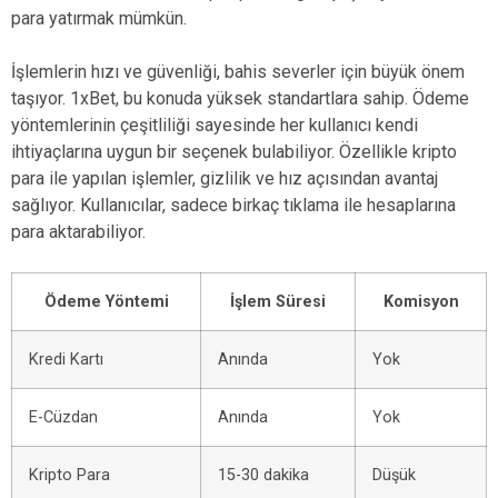
para yatırmak mümkün.
İşlemlerin hızı ve güvenliği, bahis severler için büyük önem
taşıyor. 1xBet, bu konuda yüksek standartlara sahip. Ödeme
yöntemlerinin çeşitliliği sayesinde her kullanıcı kendi
ihtiyaçlarına uygun bir seçenek bulabiliyor. Özellikle kripto
para ile yapılan işlemler, gizlilik ve hız açısından avantaj
sağlıyor. Kullanıcılar, sadece birkaç tıklama ile hesaplarına
para aktarabiliyor.
Ödeme Yöntemi
İşlem Süresi
Komisyon
Kredi Kartı
Anında
Yok
E-Cüzdan
Anında
Yok
Kripto Para
15-30 dakika
Düşük