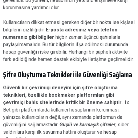
gereklidir. Bu yöntem, hesabınızın yetkisiz erişimlere karşı
korunmasına yardımcı olur.
Kullanıcıların dikkat etmesi gereken diğer bir nokta ise kişisel
bilgilerin gizliliğidir.
E-posta adresiniz veya telefon
numaranız gibi bilgiler
hiçbir zaman üçüncü şahıslarla
paylaşılmamalıdır. Bu tür bilgilerin ifşa edilmesi durumunda
hesap güvenliği riske girebilir. Herhangi bir şüpheli aktivite
fark edildiğinde hemen destek ekibiyle iletişime geçilmelidir.
Şifre Oluşturma Teknikleri ile Güvenliği Sağlama
Güvenli bir çevrimiçi deneyim için şifre oluşturma
teknikleri, özellikle bookmaker platformları gibi
çevrimiçi bahis sitelerinde kritik bir öneme sahiptir.
1x
Bet gibi platformlarda kullanıcı hesaplarının korunması,
yalnızca kullanıcıların değil, aynı zamanda platformun da
güvenliğini sağlamaktadır.
Güçlü ve karmaşık şifreler
, siber
saldırılara karşı ilk savunma hattını oluşturur ve hesap