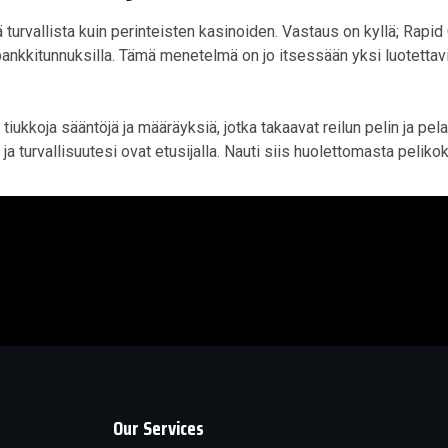
urvallista kuin perinteisten kasinoiden. Vastaus on kyllä; Rapid C
pankkitunnuksilla. Tämä menetelmä on jo itsessään yksi luotetta
iukkoja sääntöjä ja määräyksiä, jotka takaavat reilun pelin ja pelaa
 ja turvallisuutesi ovat etusijalla. Nauti siis huolettomasta peli
Our Services