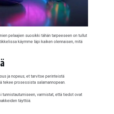
ien pelaajien suosikki tähän tarpeeseen on tullut
rtikkelissa käymme läpi kaiken olennaisen, mitä
tä
us ja nopeus; et tarvitse perinteistä
mikä tekee prosessista salamannopean.
 tunnistautumiseen, varmistat, että tiedot ovat
makkeiden täyttöä.