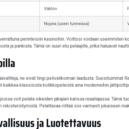
Välitön
Nopea (usein tunneissa)
rattuna perinteisiin kasinoihin. Voittosi voidaan useimmiten koti
sta ja pankista. Tämä on suuri etu pelaajille, jotka haluavat naut
illa
altteja, ne eivät tingi pelivalikoiman laadusta. Suosituimmat Rap
dät kaikkea klassisista kolikkopeleistä aina moderneihin jättipottip
joissa voit pelata oikeiden jakajien kanssa reaaliajassa. Tämä tuo
 rekisteröitymistä. Pelattavaa riittää siis varmasti jokaiseen ma
vallisuus ja Luotettavuus