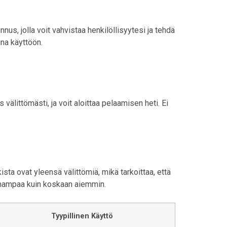
us, jolla voit vahvistaa henkilöllisyytesi ja tehdä
ina käyttöön.
välittömästi, ja voit aloittaa pelaamisen heti. Ei
ta ovat yleensä välittömiä, mikä tarkoittaa, että
omampaa kuin koskaan aiemmin.
Tyypillinen Käyttö