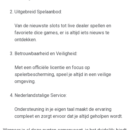
Uitgebreid Spelaanbod:
Van de nieuwste slots tot live dealer spellen en
favoriete dice games, er is altijd iets nieuws te
ontdekken.
Betrouwbaarheid en Veiligheid:
Met een officiële licentie en focus op
spelerbescherming, speel je altijd in een veilige
omgeving.
Nederlandstalige Service:
Ondersteuning in je eigen taal maakt de ervaring
compleet en zorgt ervoor dat je altijd geholpen wordt.