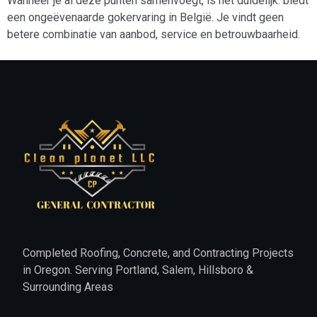
Wanneer je al deze punten samenvoegt, is het duidelijk: biedt
een ongeëvenaarde gokervaring in België. Je vindt geen
betere combinatie van aanbod, service en betrouwbaarheid.
Completed Roofing, Concrete, and Contracting Projects
in Oregon. Serving Portland, Salem, Hillsboro &
Surrounding Areas