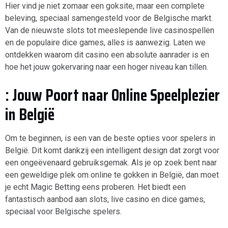
Hier vind je niet zomaar een goksite, maar een complete
beleving, speciaal samengesteld voor de Belgische markt.
Van de nieuwste slots tot meeslepende live casinospellen
en de populaire dice games, alles is aanwezig. Laten we
ontdekken waarom dit casino een absolute aanrader is en
hoe het jouw gokervaring naar een hoger niveau kan tillen.
: Jouw Poort naar Online Speelplezier
in België
Om te beginnen, is een van de beste opties voor spelers in
België. Dit komt dankzij een intelligent design dat zorgt voor
een ongeëvenaard gebruiksgemak. Als je op zoek bent naar
een geweldige plek om online te gokken in België, dan moet
je echt Magic Betting eens proberen. Het biedt een
fantastisch aanbod aan slots, live casino en dice games,
speciaal voor Belgische spelers.