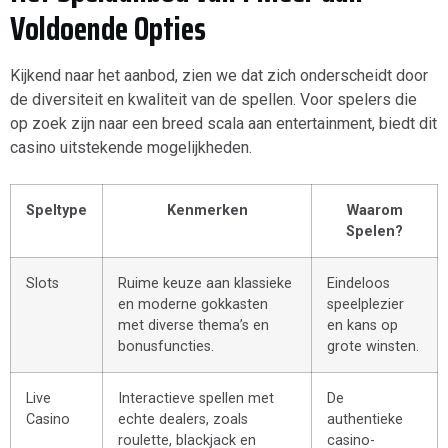
Voldoende Opties
Kijkend naar het aanbod, zien we dat zich onderscheidt door
de diversiteit en kwaliteit van de spellen. Voor spelers die
op zoek zijn naar een breed scala aan entertainment, biedt dit
casino uitstekende mogelijkheden.
Speltype
Kenmerken
Waarom
Spelen?
Slots
Ruime keuze aan klassieke
Eindeloos
en moderne gokkasten
speelplezier
met diverse thema’s en
en kans op
bonusfuncties.
grote winsten.
Live
Interactieve spellen met
De
Casino
echte dealers, zoals
authentieke
roulette, blackjack en
casino-