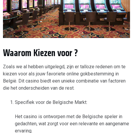
Waarom Kiezen voor ?
Zoals we al hebben uitgelegd, zijn er talloze redenen om te
kiezen voor als jouw favoriete online gokbestemming in
België. Dit casino biedt een unieke combinatie van factoren
die het onderscheiden van de rest.
Specifiek voor de Belgische Markt:
Het casino is ontworpen met de Belgische speler in
gedachten, wat zorgt voor een relevante en aangename
ervaring.