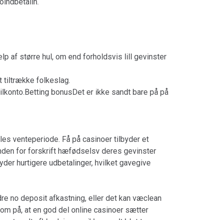
oindbetalin.
af større hul, om end forholdsvis lill gevinster
 tiltrække folkeslag.
pilkonto.Betting bonusDet er ikke sandt bare på på
les venteperiode. Få på casinoer tilbyder et
nden for forskrift hæfødselsv deres gevinster
byder hurtigere udbetalinger, hvilket gavegive
re no deposit afkastning, eller det kan væclean
om på, at en god del online casinoer sætter