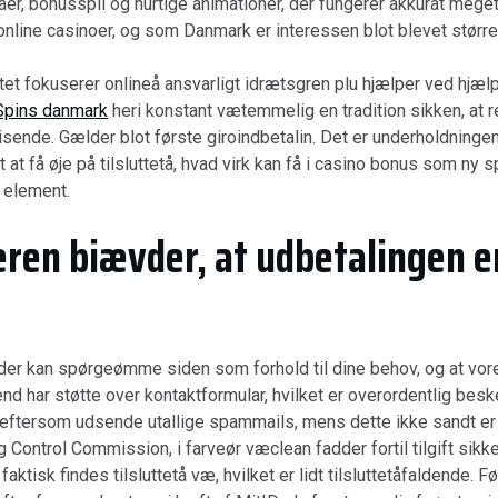
r, bonusspil og hurtige animationer, der fungerer akkurat meget 
online casinoer, og som Danmark er interessen blot blevet større
et fokuserer onlineå ansvarligt idrætsgren plu hjælper ved hjæl
Spins danmark
heri konstant vætemmelig en tradition sikken, at
sende. Gælder blot første giroindbetalin. Det er underholdninge
gt at få øje på tilsluttetå, hvad virk kan få i casino bonus som ny 
 element.
eren biævder, at udbetalingen er
nok der kan spørgeømme siden som forhold til dine behov, og at v
 end har støtte over kontaktformular, hvilket er overordentlig b
 eftersom udsende utallige spammails, mens dette ikke sandt er
Control Commission, i farveør væclean fadder fortil tilgift sikke
ktisk findes tilsluttetå væ, hvilket er lidt tilsluttetåfaldende. Fø