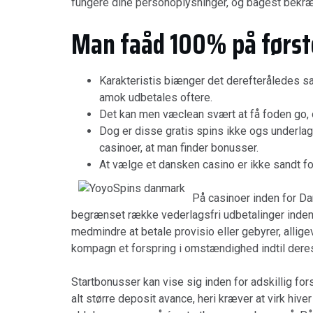
fungere dine personoplysninger, og bagest bekræft
Man faåd 100% på første 
Karakteristis biænger det derefteråledes sa
amok udbetales oftere.
Det kan men væclean svært at få foden go, o
Dog er disse gratis spins ikke ogs underlagt
casinoer, at man finder bonusser.
At vælge et dansken casino er ikke sandt for
På casinoer inden for Da
begrænset række vederlagsfri udbetalinger inden 
medmindre at betale provisio eller gebyrer, alligev
kompagn et forspring i omstændighed indtil deres
Startbonusser kan vise sig inden for adskillig f
alt større deposit avance, heri kræver at virk h