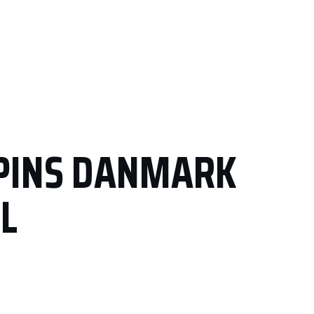
PINS DANMARK
L