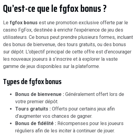
Qu’est-ce que le fgfox bonus ?
Le
fgfox bonus
est une promotion exclusive offerte par le
casino FgFox, destinée à enrichir l’expérience de jeu des
utilisateurs. Ce bonus peut prendre plusieurs formes, incluant
des bonus de bienvenue, des tours gratuits, ou des bonus
sur dépôt. L’objectif principal de cette offre est d’encourager
les nouveaux joueurs à s’inscrire et à explorer la vaste
gamme de jeux disponibles sur la plateforme.
Types de fgfox bonus
Bonus de bienvenue :
Généralement offert lors de
votre premier dépôt.
Tours gratuits :
Offerts pour certains jeux afin
d’augmenter vos chances de gagner.
Bonus de fidélité :
Récompenses pour les joueurs
réguliers afin de les inciter à continuer de jouer.