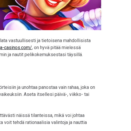
ata vastuullisesti ja tietoisena mahdollisista
nja-casinos.com/
, on hyvä pitää mielessä
min ja nautit pelikokemuksestasi täysillä.
örteisiin ja unohtaa panostaa vain rahaa, joka on
aikeuksiin. Aseta itsellesi päivä-, viikko- tai
västi näissä tilanteissa, mikä voi johtaa
a voit tehdä rationaalisia valintoja ja nauttia