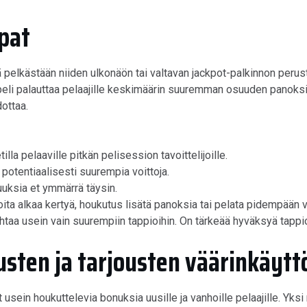
pat
 pelkästään niiden ulkonäön tai valtavan jackpot-palkinnon perust
 peli palauttaa pelaajille keskimäärin suuremman osuuden panoksista
dottaa.
lla pelaaville pitkän pelisession tavoittelijoille.
 potentiaalisesti suurempia voittoja.
suuksia et ymmärrä täysin.
ioita alkaa kertyä, houkutus lisätä panoksia tai pelata pidempään 
 johtaa usein vain suurempiin tappioihin. On tärkeää hyväksyä tappio
usten ja tarjousten väärinkäytt
 usein houkuttelevia bonuksia uusille ja vanhoille pelaajille. Yk