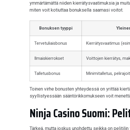
ymmärtämättä niiden kierrätysvaatimuksia ja muita eh
miten voit kotiuttaa bonuksella saamasi voitot.
Bonuksen tyyppi
Yleine
Tervetuliaisbonus
Kierrätysvaatimus (esi
Ilmaiskierrokset
Voittojen kierrätys, ma
Talletusbonus
Minimitalletus, pelirajoi
Toinen virhe bonusten yhteydessä on yrittää kiertää 
syyllistyessään sääntörikkomukseen voit menettää
Ninja Casino Suomi: Pelit
Tärkeä, mutta joskus unohdettu seikka on pelitilin