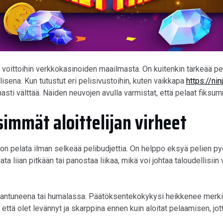
a voittoihin verkkokasinoiden maailmasta. On kuitenkin tärkeää pel
isena. Kun tutustut eri pelisivustoihin, kuten vaikkapa
https://ni
asti välttää. Näiden neuvojen avulla varmistat, että pelaat fiksum
simmät aloittelijan virheet
la on pelata ilman selkeää pelibudjettia. On helppo eksyä pelien py
a liian pitkään tai panostaa liikaa, mikä voi johtaa taloudellisiin v
aantuneena tai humalassa. Päätöksentekokykysi heikkenee merkittä
, että olet levännyt ja skarppina ennen kuin aloitat pelaamisen, jott