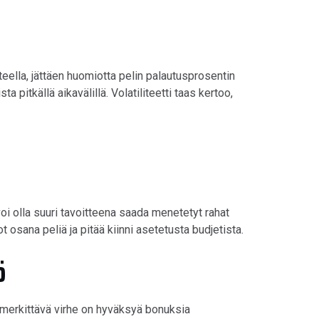
eella, jättäen huomiotta pelin palautusprosentin
 pitkällä aikavälillä. Volatiliteetti taas kertoo,
voi olla suuri tavoitteena saada menetetyt rahat
t osana peliä ja pitää kiinni asetetusta budjetista.
ö
si merkittävä virhe on hyväksyä bonuksia