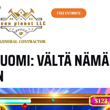
9
FREE ESTIMATE
SUOMI: VÄLTÄ NÄMÄ
N