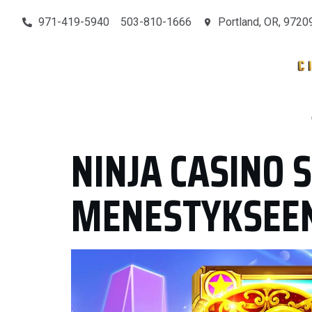
971-419-5940
503-810-1666
Portland, OR, 9720
MAIN
SERVICES
CONTACT
OUR PROJECTS
NINJA CASINO 
MENESTYKSEE