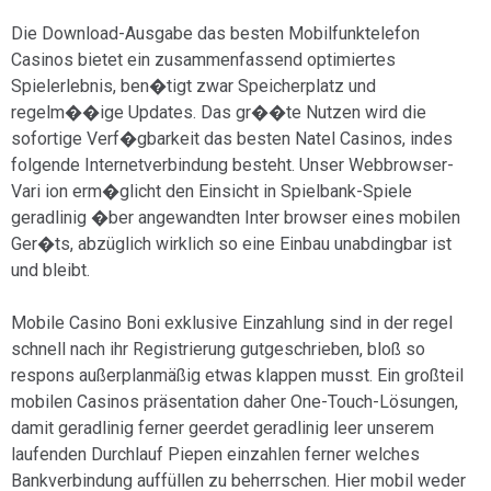
Die Download-Ausgabe das besten Mobilfunktelefon
Casinos bietet ein zusammenfassend optimiertes
Spielerlebnis, ben�tigt zwar Speicherplatz und
regelm��ige Updates. Das gr��te Nutzen wird die
sofortige Verf�gbarkeit das besten Natel Casinos, indes
folgende Internetverbindung besteht. Unser Webbrowser-
Vari ion erm�glicht den Einsicht in Spielbank-Spiele
geradlinig �ber angewandten Inter browser eines mobilen
Ger�ts, abzüglich wirklich so eine Einbau unabdingbar ist
und bleibt.
Mobile Casino Boni exklusive Einzahlung sind in der regel
schnell nach ihr Registrierung gutgeschrieben, bloß so
respons außerplanmäßig etwas klappen musst. Ein großteil
mobilen Casinos präsentation daher One-Touch-Lösungen,
damit geradlinig ferner geerdet geradlinig leer unserem
laufenden Durchlauf Piepen einzahlen ferner welches
Bankverbindung auffüllen zu beherrschen. Hier mobil weder