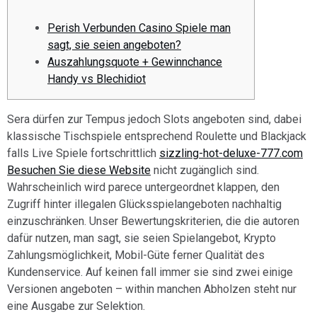
Perish Verbunden Casino Spiele man
sagt, sie seien angeboten?
Auszahlungsquote + Gewinnchance
Handy vs Blechidiot
Sera dürfen zur Tempus jedoch Slots angeboten sind, dabei
klassische Tischspiele entsprechend Roulette und Blackjack
falls Live Spiele fortschrittlich
sizzling-hot-deluxe-777.com
Besuchen Sie diese Website
nicht zugänglich sind.
Wahrscheinlich wird parece untergeordnet klappen, den
Zugriff hinter illegalen Glücksspielangeboten nachhaltig
einzuschränken.
Unser Bewertungskriterien, die die autoren
dafür nutzen, man sagt, sie seien Spielangebot, Krypto
Zahlungsmöglichkeit, Mobil-Güte ferner Qualität des
Kundenservice. Auf keinen fall immer sie sind zwei einige
Versionen angeboten – within manchen Abholzen steht nur
eine Ausgabe zur Selektion.