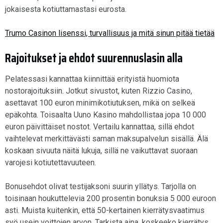
jokaisesta kotiuttamastasi eurosta.
Trumo Casinon lisenssi, turvallisuus ja mitä sinun pitää tietää
Rajoitukset ja ehdot suurennuslasin alla
Pelatessasi kannattaa kiinnittää erityistä huomiota
nostorajoituksiin. Jotkut sivustot, kuten Rizzio Casino,
asettavat 100 euron minimikotiutuksen, mikä on selkeä
epäkohta. Toisaalta Uuno Kasino mahdollistaa jopa 10 000
euron päivittäiset nostot. Vertailu kannattaa, sillä ehdot
vaihtelevat merkittävästi saman maksupalvelun sisällä. Älä
koskaan sivuuta näitä lukuja, sillä ne vaikuttavat suoraan
varojesi kotiutettavuuteen.
Bonusehdot olivat testijaksoni suurin yllätys. Tarjolla on
toisinaan houkuttelevia 200 prosentin bonuksia 5 000 euroon
asti. Muista kuitenkin, että 50-kertainen kierrätysvaatimus
syö usein voittojen arvon. Tarkista aina, koskeeko kierrätys