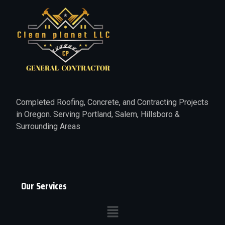
Completed Roofing, Concrete, and Contracting Projects
in Oregon. Serving Portland, Salem, Hillsboro &
Surrounding Areas
Our Services