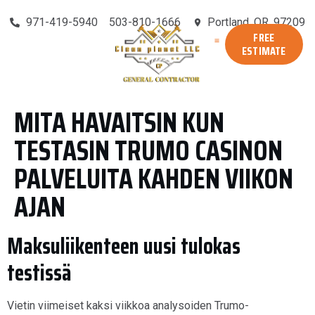
971-419-5940
503-810-1666
Portland, OR, 97209
FREE
ESTIMATE
MITA HAVAITSIN KUN
TESTASIN TRUMO CASINON
PALVELUITA KAHDEN VIIKON
AJAN
Maksuliikenteen uusi tulokas
testissä
Vietin viimeiset kaksi viikkoa analysoiden Trumo-