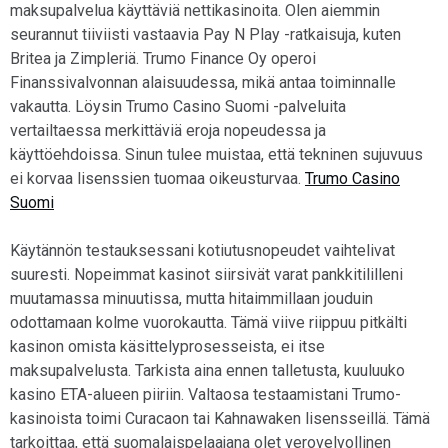
maksupalvelua käyttäviä nettikasinoita. Olen aiemmin
seurannut tiiviisti vastaavia Pay N Play -ratkaisuja, kuten
Britea ja Zimpleriä. Trumo Finance Oy operoi
Finanssivalvonnan alaisuudessa, mikä antaa toiminnalle
vakautta. Löysin Trumo Casino Suomi -palveluita
vertailtaessa merkittäviä eroja nopeudessa ja
käyttöehdoissa. Sinun tulee muistaa, että tekninen sujuvuus
ei korvaa lisenssien tuomaa oikeusturvaa.
Trumo Casino
Suomi
Käytännön testauksessani kotiutusnopeudet vaihtelivat
suuresti. Nopeimmat kasinot siirsivät varat pankkitililleni
muutamassa minuutissa, mutta hitaimmillaan jouduin
odottamaan kolme vuorokautta. Tämä viive riippuu pitkälti
kasinon omista käsittelyprosesseista, ei itse
maksupalvelusta. Tarkista aina ennen talletusta, kuuluuko
kasino ETA-alueen piiriin. Valtaosa testaamistani Trumo-
kasinoista toimi Curacaon tai Kahnawaken lisensseillä. Tämä
tarkoittaa, että suomalaispelaajana olet verovelvollinen