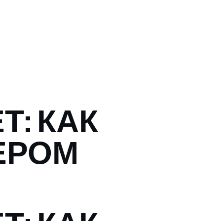
Т: КАК
ТЕРОМ