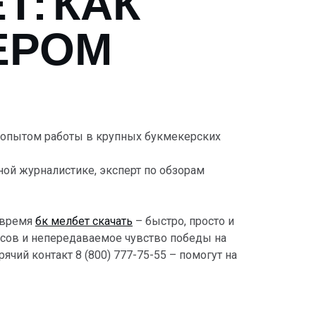
Т: КАК
ТЕРОМ
им опытом работы в крупных букмекерских
ной журналистике, эксперт по обзорам
е время
бк мелбет скачать
– быстро, просто и
нусов и непередаваемое чувство победы на
ячий контакт 8 (800) 777-75-55 – помогут на