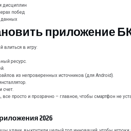
м дисциплин
ерах побед
 данных
тановить приложение Б
й влиться в игру:
ьный ресурс.
й.
файлов из непроверенных источников (для Android).
инсталлятор.
 счет.
, все просто и прозрачно – главное, чтобы смартфон не уст
риложения 2026
цы удачи, выкрутили целый топ инноваций, чтобы игроки н