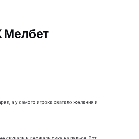
К Мелбет
арел, а у самого игрока хватало желания и
е скучали и держали руку на пульсе. Вот