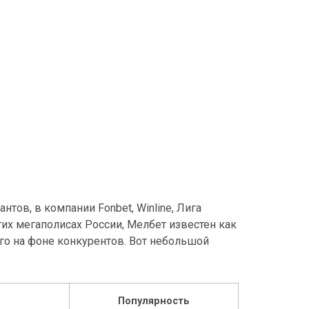
ов, в компании Fonbet, Winline, Лига
ругих мегаполисах России, Мелбет известен как
о на фоне конкурентов. Вот небольшой
Популярность