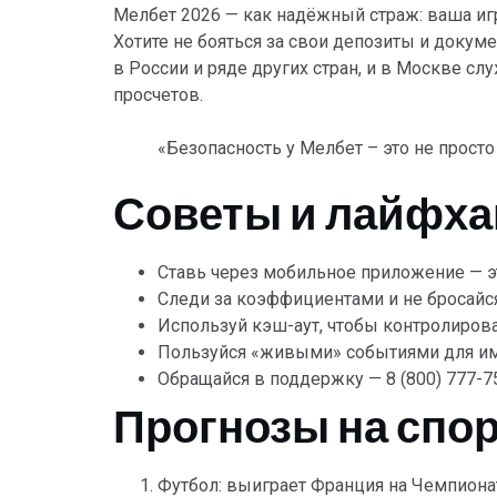
Мелбет 2026 — как надёжный страж: ваша иг
Хотите не бояться за свои депозиты и доку
в России и ряде других стран, и в Москве сл
просчетов.
«Безопасность у Мелбет – это не просто
Советы и лайфха
Ставь через мобильное приложение — э
Следи за коэффициентами и не бросайс
Используй кэш-аут, чтобы контролирова
Пользуйся «живыми» событиями для им
Обращайся в поддержку — 8 (800) 777-7
Прогнозы на спор
Футбол: выиграет Франция на Чемпиона