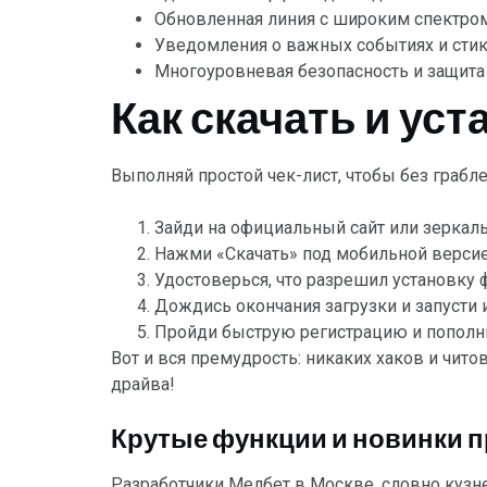
Обновленная линия с широким спектро
Уведомления о важных событиях и стик
Многоуровневая безопасность и защита
Как скачать и ус
Выполняй простой чек-лист, чтобы без грабле
Зайди на официальный сайт или зеркал
Нажми «Скачать» под мобильной версие
Удостоверься, что разрешил установку 
Дождись окончания загрузки и запусти 
Пройди быструю регистрацию и пополни
Вот и вся премудрость: никаких хаков и читов
драйва!
Крутые функции и новинки п
Разработчики Мелбет в Москве, словно кузне