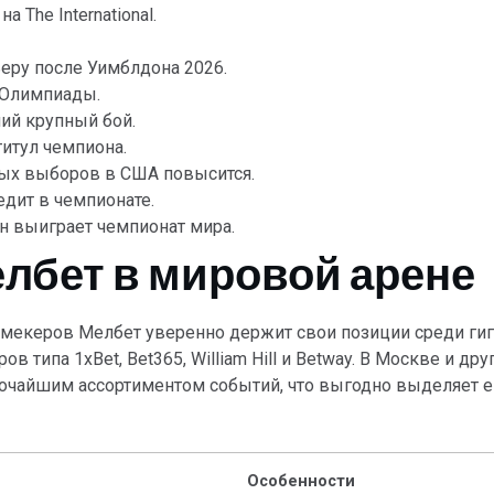
 The International.
еру после Уимблдона 2026.
о Олимпиады.
ий крупный бой.
итул чемпиона.
ных выборов в США повысится.
дит в чемпионате.
н выиграет чемпионат мира.
елбет в мировой арене
екеров Мелбет уверенно держит свои позиции среди гигант
ов типа 1xBet, Bet365, William Hill и Betway. В Москве и д
чайшим ассортиментом событий, что выгодно выделяет ег
Особенности