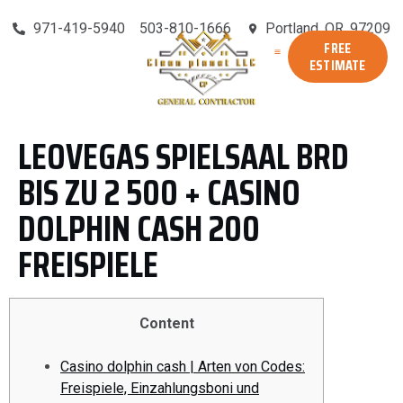
971-419-5940
503-810-1666
Portland, OR, 97209
FREE
ESTIMATE
LEOVEGAS SPIELSAAL BRD
BIS ZU 2 500 + CASINO
DOLPHIN CASH 200
FREISPIELE
Content
Casino dolphin cash | Arten von Codes:
Freispiele, Einzahlungsboni und