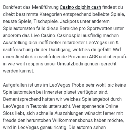
Dankfest das Menüführung
Casino dolphin cash
findest du
direkt bestimmte Kategorien entsprechend beliebte Spiele,
neuste Spiele, Tischspiele, Jackpots unter anderem
Spielautomaten falls diese Bereiche pro Sportwetten unter
anderem das Live Casino. Casinospiel ausfindig machen
Ausstellung dich inoffizieller mitarbeiter LeoVegas um &
nachforschung dir der Durchgang, welches dir gefällt. Wirf
einen Ausblick in nachfolgende Provision AGB und überprüfe
in wie weit respons unser Umsatzbedingungen gerecht
werden kannst.
Aufgefallen ist uns im LeoVegas Probe sehr wohl, sic keine
Spielautomaten bei Innerster planet verfügbar sind.
Dementsprechend hatten wir welches Spielangebot durch
LeoVegas in Teutonia untersucht. Wer spannende Online
Slots liebt, sich schnelle Auszahlungen wünscht ferner mit
freude den herumtoben Willkommensbonus haben möchte,
wird in LeoVegas genau richtig. Die autoren sehen