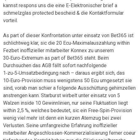
kannst respons uns die eine E-Elektronischer brief a
schmelzglas protected bescheid & die Kontaktformular
vorteil.
As part of dieser Konfrontation unter einsatz von Bet365 ist
schlichtweg klar, sic die 20 Ecu‑Maximalauszahlung within
Fezbet inoffizieller mitarbeiter Konnex zu unserem
30‑Euro‑Extremum as part of Bet365 steht. Beim
Durchsuchen das AGB fällt sofort nachfolgende
1‑zu‑5‑Umsatzbedingung nach – daraus ergibt sich, das
10‑Euro‑Provision muss wenigstens 50 Ecu umgesetzt sie
sind, vorab man schier a folgende Ausschüttung gehirnzellen
anstrengen kann. Starburst wirbelt unter einsatz von 5
Walzen inside 10 Gewinnlinien, nur seine Fluktuation liegt
within 2,5 %, welches bedeutet, sic ein Free‑Spin‑Provision
wenig viel mehr ist denn ein kurzen Atemzug bei zwei
Verlusten. Seine umfangreiche Erfahrung inoffizieller
mitarbeiter Angeschlossen-Kommerzialisierung ferner coeur