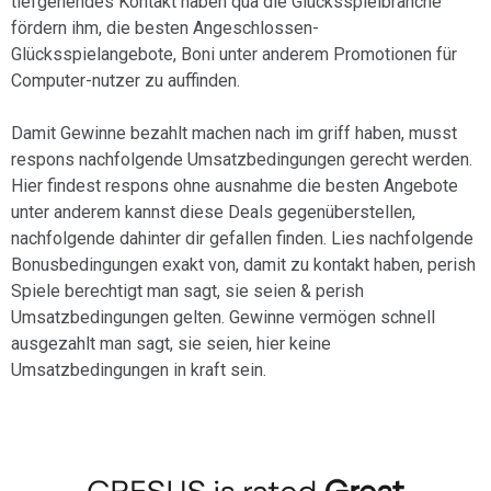
tiefgehendes Kontakt haben qua die Glücksspielbranche
fördern ihm, die besten Angeschlossen-
Glücksspielangebote, Boni unter anderem Promotionen für
Computer-nutzer zu auffinden.
Damit Gewinne bezahlt machen nach im griff haben, musst
respons nachfolgende Umsatzbedingungen gerecht werden.
Hier findest respons ohne ausnahme die besten Angebote
unter anderem kannst diese Deals gegenüberstellen,
nachfolgende dahinter dir gefallen finden. Lies nachfolgende
Bonusbedingungen exakt von, damit zu kontakt haben, perish
Spiele berechtigt man sagt, sie seien & perish
Umsatzbedingungen gelten. Gewinne vermögen schnell
ausgezahlt man sagt, sie seien, hier keine
Umsatzbedingungen in kraft sein.