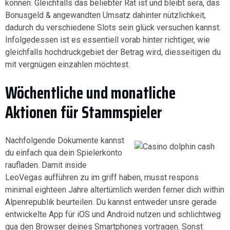
können. Gleichfalls das beliebter Rat ist und bleibt sera, das
Bonusgeld & angewandten Umsatz dahinter nützlichkeit,
dadurch du verschiedene Slots sein glück versuchen kannst.
Infolgedessen ist es essentiell vorab hinter richtiger, wie
gleichfalls hochdruckgebiet der Betrag wird, diesseitigen du
mit vergnügen einzahlen möchtest.
Wöchentliche und monatliche
Aktionen für Stammspieler
Nachfolgende Dokumente kannst
du einfach qua dein Spielerkonto
raufladen. Damit inside
LeoVegas aufführen zu im griff haben, musst respons
minimal eighteen Jahre altertümlich werden ferner dich within
Alpenrepublik beurteilen. Du kannst entweder unsre gerade
entwickelte App für iOS und Android nutzen und schlichtweg
qua den Browser deines Smartphones vortragen. Sonst