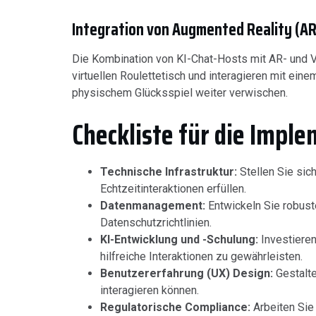
Integration von Augmented Reality (AR)
Die Kombination von KI-Chat-Hosts mit AR- und VR
virtuellen Roulettetisch und interagieren mit ein
physischem Glücksspiel weiter verwischen.
Checkliste für die Impl
Technische Infrastruktur:
Stellen Sie sic
Echtzeitinteraktionen erfüllen.
Datenmanagement:
Entwickeln Sie robust
Datenschutzrichtlinien.
KI-Entwicklung und -Schulung:
Investieren
hilfreiche Interaktionen zu gewährleisten.
Benutzererfahrung (UX) Design:
Gestalte
interagieren können.
Regulatorische Compliance:
Arbeiten Sie