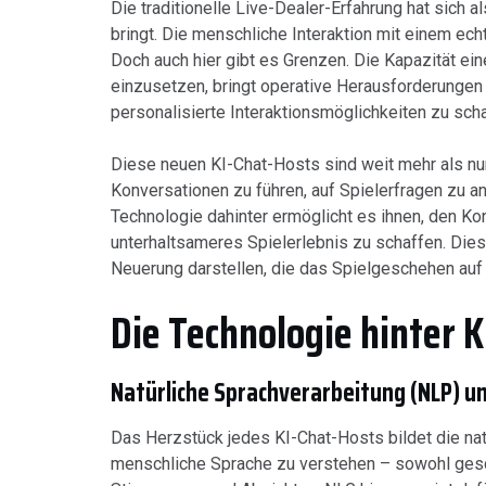
Die traditionelle Live-Dealer-Erfahrung hat sich 
bringt. Die menschliche Interaktion mit einem echt
Doch auch hier gibt es Grenzen. Die Kapazität ei
einzusetzen, bringt operative Herausforderungen 
personalisierte Interaktionsmöglichkeiten zu scha
Diese neuen KI-Chat-Hosts sind weit mehr als nur 
Konversationen zu führen, auf Spielerfragen zu 
Technologie dahinter ermöglicht es ihnen, den Ko
unterhaltsameres Spielerlebnis zu schaffen. Die
Neuerung darstellen, die das Spielgeschehen auf
Die Technologie hinter 
Natürliche Sprachverarbeitung (NLP) u
Das Herzstück jedes KI-Chat-Hosts bildet die nat
menschliche Sprache zu verstehen – sowohl geschr