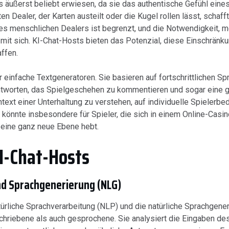
als äußerst beliebt erwiesen, da sie das authentische Gefühl ei
en Dealer, der Karten austeilt oder die Kugel rollen lässt, scha
nes menschlichen Dealers ist begrenzt, und die Notwendigkeit, 
mit sich. KI-Chat-Hosts bieten das Potenzial, diese Einschränk
ffen.
einfache Textgeneratoren. Sie basieren auf fortschrittlichen Spr
antworten, das Spielgeschehen zu kommentieren und sogar eine g
ntext einer Unterhaltung zu verstehen, auf individuelle Spieler
s könnte insbesondere für Spieler, die sich in einem Online-Ca
 eine ganz neue Ebene hebt.
KI-Chat-Hosts
nd Sprachgenerierung (NLG)
ürliche Sprachverarbeitung (NLP) und die natürliche Sprachgener
iebene als auch gesprochene. Sie analysiert die Eingaben des S