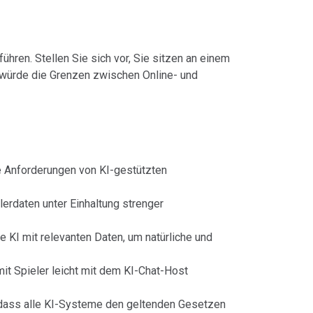
ren. Stellen Sie sich vor, Sie sitzen an einem
es würde die Grenzen zwischen Online- und
ie Anforderungen von KI-gestützten
erdaten unter Einhaltung strenger
e KI mit relevanten Daten, um natürliche und
mit Spieler leicht mit dem KI-Chat-Host
dass alle KI-Systeme den geltenden Gesetzen