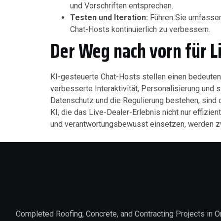
und Vorschriften entsprechen.
Testen und Iteration:
Führen Sie umfassend
Chat-Hosts kontinuierlich zu verbessern.
Der Weg nach vorn für L
KI-gesteuerte Chat-Hosts stellen einen bedeutende
verbesserte Interaktivität, Personalisierung und
Datenschutz und die Regulierung bestehen, sind d
KI, die das Live-Dealer-Erlebnis nicht nur effizi
und verantwortungsbewusst einsetzen, werden zw
Completed Roofing, Concrete, and Contracting Projects in O