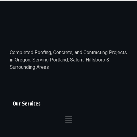
Completed Roofing, Concrete, and Contracting Projects
in Oregon. Serving Portland, Salem, Hillsboro &
Surrounding Areas
Our Services