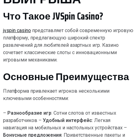
Что Такое JVSpin Casino?
jvspin casino
представляет собой современную игровую
платформу, предлагающую широкий спектр
развлечений для любителей азартных игр. Казино
сочетает классические слоты с инновационными
игровыми механиками.
Основные Преимущества
Платформа привлекает игроков несколькими
ключевыми особенностями:
–
Разнообразие игр
: Сотни слотов от известных
разработчиков –
Удобный интерфейс
: Легкая
навигация на мобильных и настольных устройствах –
Бонусные предложения
: Приветственные пакеты и