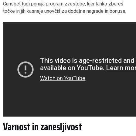
Gunsbet tudi ponuja program zvestobe, kjer lahko zbereš
točke in jih kasneje unovčiš za dodatne nagrade in bonuse.
Varnost in zanesljivost