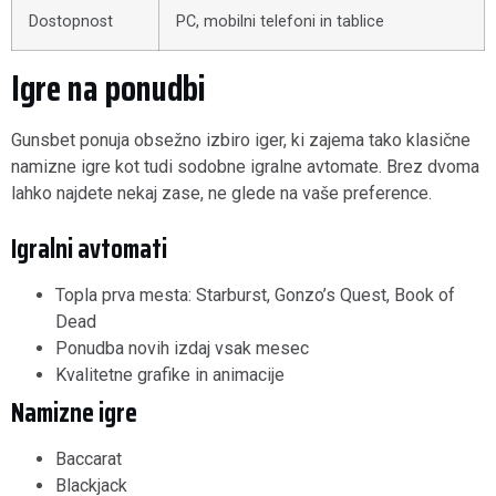
Dostopnost
PC, mobilni telefoni in tablice
Igre na ponudbi
Gunsbet ponuja obsežno izbiro iger, ki zajema tako klasične
namizne igre kot tudi sodobne igralne avtomate. Brez dvoma
lahko najdete nekaj zase, ne glede na vaše preference.
Igralni avtomati
Topla prva mesta: Starburst, Gonzo’s Quest, Book of
Dead
Ponudba novih izdaj vsak mesec
Kvalitetne grafike in animacije
Namizne igre
Baccarat
Blackjack