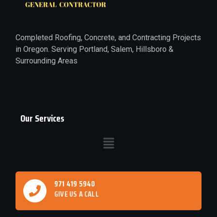
Completed Roofing, Concrete, and Contracting Projects
in Oregon. Serving Portland, Salem, Hillsboro &
Surrounding Areas
Our Services
971 419 5940
GIVE US A CALL