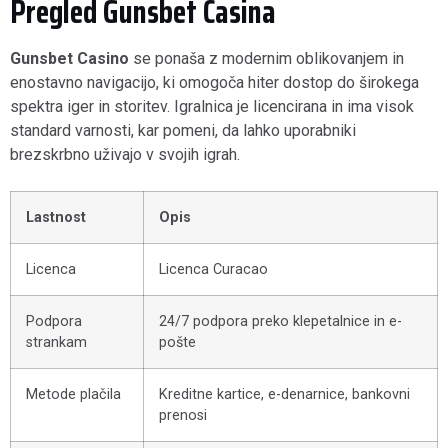
Pregled Gunsbet Casina
Gunsbet Casino
se ponaša z modernim oblikovanjem in
enostavno navigacijo, ki omogoča hiter dostop do širokega
spektra iger in storitev. Igralnica je licencirana in ima visok
standard varnosti, kar pomeni, da lahko uporabniki
brezskrbno uživajo v svojih igrah.
Lastnost
Opis
Licenca
Licenca Curacao
Podpora
24/7 podpora preko klepetalnice in e-
strankam
pošte
Metode plačila
Kreditne kartice, e-denarnice, bankovni
prenosi