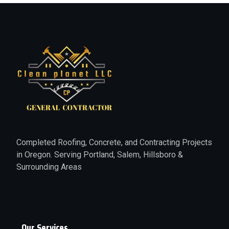
Completed Roofing, Concrete, and Contracting Projects
in Oregon. Serving Portland, Salem, Hillsboro &
Surrounding Areas
Our Services