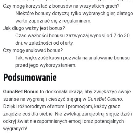
Czy mogę korzystać z bonusów na wszystkich grach?
Niektóre bonusy dotyczą tylko wybranych gier, dlatego
warto zapoznać się z regulaminem.
Jak długo ważny jest bonus?
Czas ważności bonusu zazwyczaj wynosi od 7 do 30
dni, w zależności od oferty.
Czy mogę anulować bonus?
Tak, większość kasyn pozwala na anulowanie bonusu
przed jego wykorzystaniem.
Podsumowanie
GunsBet Bonus
to doskonała okazja, aby zwiększyć swoje
szanse na wygraną i cieszyć się grą w
GunsBet Casino
.
Dzięki różnorodnym ofertom i promocjom, każdy gracz
znajdzie coś dla siebie. Nie zwlekaj, zarejestruj się już dziś i
odkryj świat niezapomnianych emocji oraz potencjalnych
wygranych!