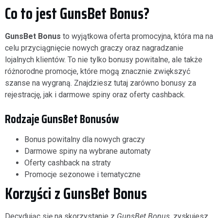
Co to jest GunsBet Bonus?
GunsBet Bonus
to wyjątkowa oferta promocyjna, która ma na
celu przyciągnięcie nowych graczy oraz nagradzanie
lojalnych klientów. To nie tylko bonusy powitalne, ale także
różnorodne promocje, które mogą znacznie zwiększyć
szanse na wygraną. Znajdziesz tutaj zarówno bonusy za
rejestrację, jak i darmowe spiny oraz oferty cashback.
Rodzaje GunsBet Bonusów
Bonus powitalny dla nowych graczy
Darmowe spiny na wybrane automaty
Oferty cashback na straty
Promocje sezonowe i tematyczne
Korzyści z GunsBet Bonus
Decydując się na skorzystanie z
GunsBet Bonus
, zyskujesz