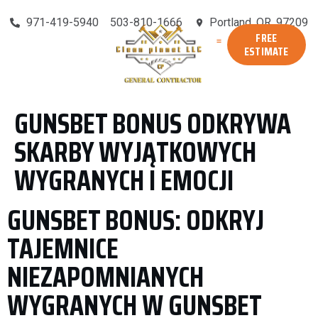
971-419-5940
503-810-1666
Portland, OR, 97209
FREE
ESTIMATE
GUNSBET BONUS ODKRYWA
SKARBY WYJĄTKOWYCH
WYGRANYCH I EMOCJI
GUNSBET BONUS: ODKRYJ
TAJEMNICE
NIEZAPOMNIANYCH
WYGRANYCH W GUNSBET