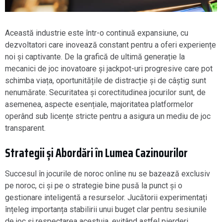
Această industrie este într-o continuă expansiune, cu
dezvoltatori care inovează constant pentru a oferi experiențe
noi și captivante. De la grafică de ultimă generație la
mecanici de joc inovatoare și jackpot-uri progresive care pot
schimba viața, oportunitățile de distracție și de câștig sunt
nenumărate. Securitatea și corectitudinea jocurilor sunt, de
asemenea, aspecte esențiale, majoritatea platformelor
operând sub licențe stricte pentru a asigura un mediu de joc
transparent.
Strategii și Abordări în Lumea Cazinourilor
Succesul în jocurile de noroc online nu se bazează exclusiv
pe noroc, ci și pe o strategie bine pusă la punct și o
gestionare inteligentă a resurselor. Jucătorii experimentați
înțeleg importanța stabilirii unui buget clar pentru sesiunile
de joc și respectarea acestuia, evitând astfel pierderi