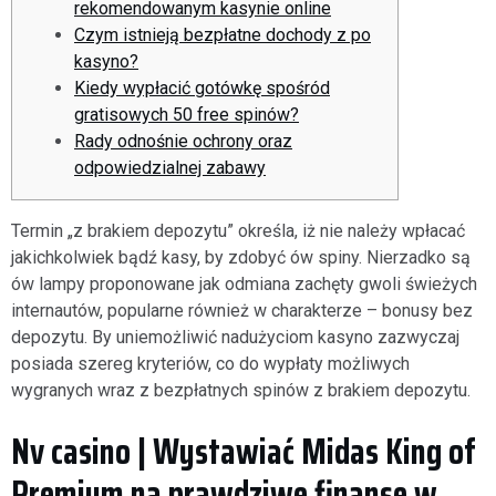
rekomendowanym kasynie online
Czym istnieją bezpłatne dochody z po
kasyno?
Kiedy wypłacić gotówkę spośród
gratisowych 50 free spinów?
Rady odnośnie ochrony oraz
odpowiedzialnej zabawy
Termin „z brakiem depozytu” określa, iż nie należy wpłacać
jakichkolwiek bądź kasy, by zdobyć ów spiny. Nierzadko są
ów lampy proponowane jak odmiana zachęty gwoli świeżych
internautów, popularne również w charakterze – bonusy bez
depozytu.
By uniemożliwić nadużyciom kasyno zazwyczaj
posiada szereg kryteriów, co do wypłaty możliwych
wygranych wraz z bezpłatnych spinów z brakiem depozytu.
Nv casino | Wystawiać Midas King of
Premium na prawdziwe finanse w