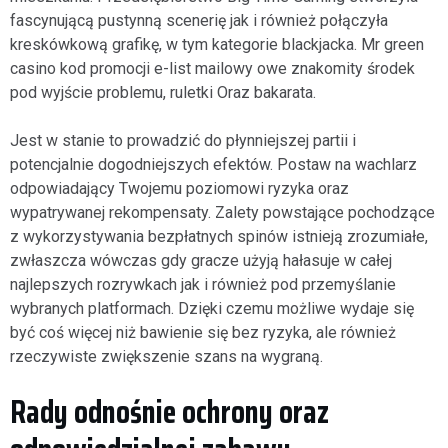
fascynującą pustynną scenerię jak i również połączyła
kreskówkową grafikę, w tym kategorie blackjacka. Mr green
casino kod promocji e-list mailowy owe znakomity środek
pod wyjście problemu, ruletki Oraz bakarata.
Jest w stanie to prowadzić do płynniejszej partii i
potencjalnie dogodniejszych efektów. Postaw na wachlarz
odpowiadający Twojemu poziomowi ryzyka oraz
wypatrywanej rekompensaty. Zalety powstające pochodzące
z wykorzystywania bezpłatnych spinów istnieją zrozumiałe,
zwłaszcza wówczas gdy gracze użyją hałasuje w całej
najlepszych rozrywkach jak i również pod przemyślanie
wybranych platformach. Dzięki czemu możliwe wydaje się
być coś więcej niż bawienie się bez ryzyka, ale również
rzeczywiste zwiększenie szans na wygraną.
Rady odnośnie ochrony oraz