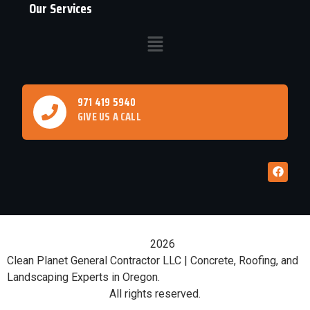
Our Services
971 419 5940
GIVE US A CALL
2026
Clean Planet General Contractor LLC | Concrete, Roofing, and
Landscaping Experts in Oregon.
All rights reserved.