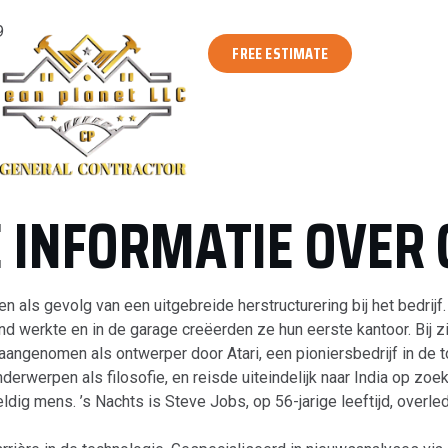
9
FREE ESTIMATE
INFORMATIE OVER 
als gevolg van een uitgebreide herstructurering bij het bedrijf.
d werkte en in de garage creëerden ze hun eerste kantoor. Bij zij
aangenomen als ontwerper door Atari, een pioniersbedrijf in de 
nderwerpen als filosofie, en reisde uiteindelijk naar India op zoek
dig mens. ’s Nachts is Steve Jobs, op 56-jarige leeftijd, overle