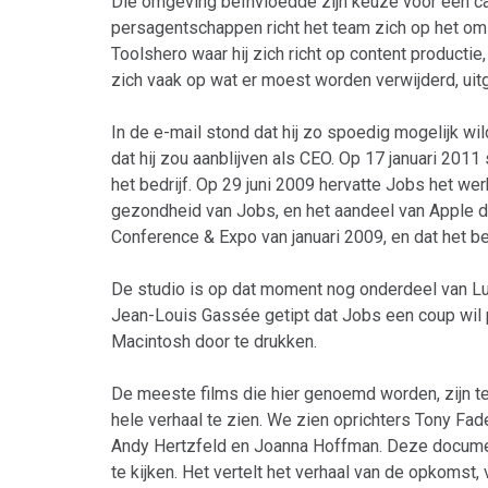
Die omgeving beïnvloedde zijn keuze voor een car
persagentschappen richt het team zich op het omz
Toolshero waar hij zich richt op content producti
zich vaak op wat er moest worden verwijderd, uit
In de e-mail stond dat hij zo spoedig mogelijk wi
dat hij zou aanblijven als CEO. Op 17 januari 20
het bedrijf. Op 29 juni 2009 hervatte Jobs het we
gezondheid van Jobs, en het aandeel van Apple 
Conference & Expo van januari 2009, en dat het be
De studio is op dat moment nog onderdeel van Luca
Jean-Louis Gassée getipt dat Jobs een coup wil p
Macintosh door te drukken.
De meeste films die hier genoemd worden, zijn te
hele verhaal te zien. We zien oprichters Tony Fa
Andy Hertzfeld en Joanna Hoffman. Deze document
te kijken. Het vertelt het verhaal van de opkomst,