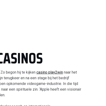
CASINOS
 Zo begon hij te kijken
casino play2win
naar het
n terugkeer en na een stage bij het bedrijf
toen opkomende videogame-industrie. In die tijd
 naar een spirituele zin. ‘Apple heeft een visionair
den.