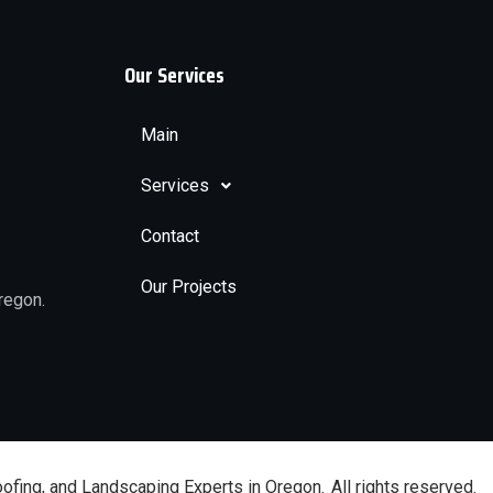
Our Services
Main
Services
Contact
Our Projects
regon.
oofing, and Landscaping Experts in Oregon.
All rights reserved.