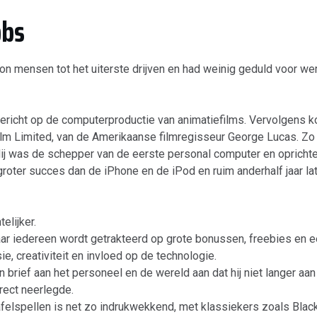
obs
kon mensen tot het uiterste drijven en had weinig geduld voor wer
richt op de computerproductie van animatiefilms. Vervolgens koc
film Limited, van de Amerikaanse filmregisseur George Lucas. Zo 
ij was de schepper van de eerste personal computer en oprichter
groter succes dan de iPhone en de iPod en ruim anderhalf jaar l
elijker.
waar iedereen wordt getrakteerd op grote bonussen, freebies en
e, creativiteit en invloed op de technologie.
brief aan het personeel en de wereld aan dat hij niet langer a
irect neerlegde.
tafelspellen is net zo indrukwekkend, met klassiekers zoals Blac