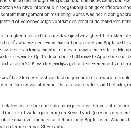
rière in de technologie. Gespecialiseerd in nieuwsanalyses via 
etten van ruwe informatie in toegankelijke en geverifieerde in
e, content management en marketing. Soms was het in een gesprek 
gesteld of vereenvoudigd voordat een product de markt kon bere
lde terugkeren en dat hij, ondanks zijn afwezigheid, betrokken bl
11 schreef Jobs via een e-mail aan het personeel van Apple dat h
rk, na een levertransplantatie ruim twee maanden eerder in Memph
daalde in waarde. Op 16 december 2008 maakte Apple bekend d
drijf zich na 2009 van het jaarlijks gehouden evenement zou ter
s film. Steve verliest zijn leidinggevende rol en wordt geïsolee
legen tijdens zijn absentie. De raad van bestuur vind het niks, 
 bekijken via de bekende streamingdiensten. Steve Jobs leidde 
dell (ook iPod-vader genoemd) en Kevin Lynch (nu vice-presiden
aire gaat over mensen uit het originele Apple-team. Was in 2019
 val en terugkeer van Steve Jobs.