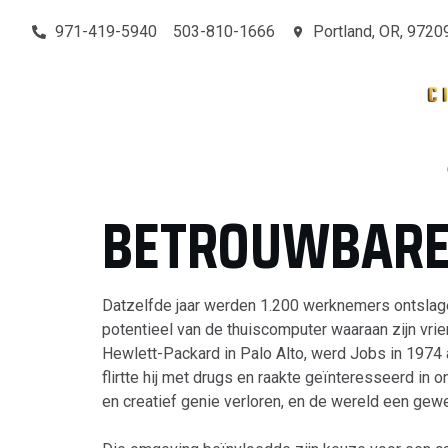
971-419-5940
503-810-1666
Portland, OR, 9720
MAIN
SERVICES
CONTACT
OUR PROJECTS
BETROUWBARE 
Datzelfde jaar werden 1.200 werknemers ontslagen 
potentieel van de thuiscomputer waaraan zijn vrien
Hewlett-Packard in Palo Alto, werd Jobs in 1974 
flirtte hij met drugs en raakte geïnteresseerd in o
en creatief genie verloren, en de wereld een gewel