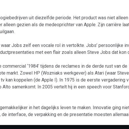
giebedrijven uit diezelfde periode. Het product was niet alleen
r alleen gezien als de medeoprichter van Apple. Zijn carrière laa
uilgaan.
waar Jobs zelf een vocale rol in vertolkte. Jobs’ persoonlijke i
oductpresentaties met een flair zoals alleen Steve Jobs dat kon 
de commercial ‘1984’ tijdens de reclames in de derde rust van de
e markt. Zowel HP (Wozniaks werkgever) als Atari (waar Steve 
 tv kan koppelen (de Apple I). In 1975 is de eerste vergadering 
 Alto samenkomt. In 2005 vertelt hij in een speech voor Stanford U
 gemakkelijker in het dagelijks leven te maken. Innovatie ging ni
, de interface, de verpakking en de presentatie moesten allemaa