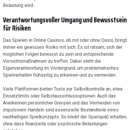
Belastung wird.
Verantwortungsvoller Umgang und Bewusstsein
für Risiken
Das Spielen in Online Casinos, ob mit oder ohne Oasis, bringt
immer ein gewisses Risiko mit sich. Es ist ratsam, sich der
möglichen Folgen bewusst zu sein und entsprechende
Vorsichtsmaßnahmen zu treffen. Dabei steht die
Eigenverantwortung im Vordergrund, um problematisches
Spielverhalten frühzeitig zu erkennen und zu vermeiden.
Viele Plattformen bieten Tools zur Selbstkontrolle an, etwa
Einsatzlimits oder Selbstausschlussoptionen. Auch das
Anerkennen persönlicher Grenzen und das Vermeiden von
impulsivem Handeln sind essenzielle Bestandteile eines
nachhaltigen Spielkonzepts. So bleibt der Spielspaß erhalten,
ohne dass finanzielle oder psychische Belastungen