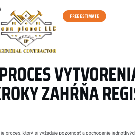
9
FREE ESTIMATE
PROCES VYTVORENIA
KROKY ZAHŔŇA REGI
o, je proces, ktorý si vyžaduje pozornosť a pochopenie jednotlivý