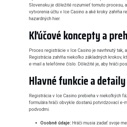
Slovensku je dôležité rozumieť tomuto procesu, a
vytvorenia účtu v Ice Casino a aké kroky zahŕňa r
hazardných hier.
Kľúčové koncepty a pre
Proces registrácie v Ice Casino je navrhnutý tak,
Registrácia zahŕňa niekoľko základných krokov, k
e-mail a telefónne číslo. Dôležité je, aby hráči p
Hlavné funkcie a detaily
Registrácia v Ice Casino prebieha v niekoľkých f
formulára hráči obvykle dostanú potvrdzovací e-ma
podvodmi.
Osobné údaje:
Hráči musia zadať svoje men