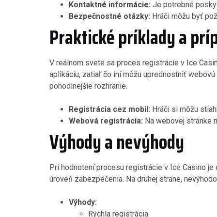
Kontaktné informácie:
Je potrebné poskytn
Bezpečnostné otázky:
Hráči môžu byť pož
Praktické príklady a prí
V reálnom svete sa proces registrácie v Ice Casino
aplikáciu, zatiaľ čo iní môžu uprednostniť webovú
pohodlnejšie rozhranie.
Registrácia cez mobil:
Hráči si môžu stiahn
Webová registrácia:
Na webovej stránke mô
Výhody a nevýhody
Pri hodnotení procesu registrácie v Ice Casino je
úroveň zabezpečenia. Na druhej strane, nevýhodo
Výhody:
Rýchla registrácia