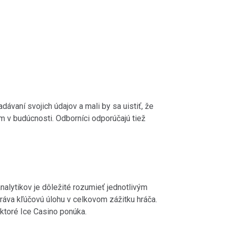
dávaní svojich údajov a mali by sa uistiť, že
am v budúcnosti. Odborníci odporúčajú tiež
nalytikov je dôležité rozumieť jednotlivým
ráva kľúčovú úlohu v celkovom zážitku hráča.
 ktoré Ice Casino ponúka.