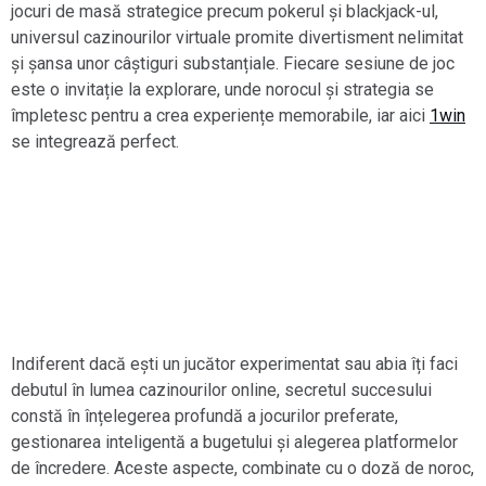
jocuri de masă strategice precum pokerul și blackjack-ul,
universul cazinourilor virtuale promite divertisment nelimitat
și șansa unor câștiguri substanțiale. Fiecare sesiune de joc
este o invitație la explorare, unde norocul și strategia se
împletesc pentru a crea experiențe memorabile, iar aici
1win
se integrează perfect.
Indiferent dacă ești un jucător experimentat sau abia îți faci
debutul în lumea cazinourilor online, secretul succesului
constă în înțelegerea profundă a jocurilor preferate,
gestionarea inteligentă a bugetului și alegerea platformelor
de încredere. Aceste aspecte, combinate cu o doză de noroc,