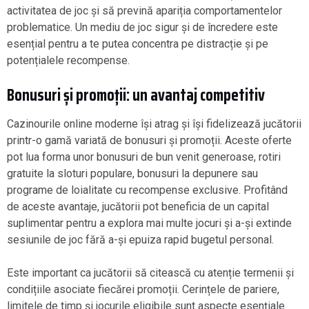
activitatea de joc și să prevină apariția comportamentelor
problematice. Un mediu de joc sigur și de încredere este
esențial pentru a te putea concentra pe distracție și pe
potențialele recompense.
Bonusuri și promoții: un avantaj competitiv
Cazinourile online moderne își atrag și își fidelizează jucătorii
printr-o gamă variată de bonusuri și promoții. Aceste oferte
pot lua forma unor bonusuri de bun venit generoase, rotiri
gratuite la sloturi populare, bonusuri la depunere sau
programe de loialitate cu recompense exclusive. Profitând
de aceste avantaje, jucătorii pot beneficia de un capital
suplimentar pentru a explora mai multe jocuri și a-și extinde
sesiunile de joc fără a-și epuiza rapid bugetul personal.
Este important ca jucătorii să citească cu atenție termenii și
condițiile asociate fiecărei promoții. Cerințele de pariere,
limitele de timp și jocurile eligibile sunt aspecte esențiale