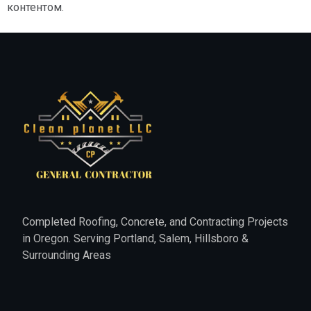
контентом.
Completed Roofing, Concrete, and Contracting Projects
in Oregon. Serving Portland, Salem, Hillsboro &
Surrounding Areas