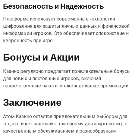
Безопасность и Надежность
Платформа использует современные технологии
шифрования для защиты личных данных и финансовой
информации игроков. Это обеспечивает спокойствие и
уверенность при игре.
Бонусы и Акции
Казино регулярно предлагает привлекательные бонусы
для новых и постоянных игроков, включая
приветственные пакеты и еженедельные промоакции.
Заключение
Атом Казино остается привлекательным выбором для
тех, кто ищет надежную платформу для азартных игр с
качественным обслуживанием и разнообразным